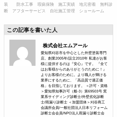
装 防水工事 瑕疵保険 施工実績 地元密着 無料診
断 アフターサービス 自社施工管理 ショールーム
この記事を書いた人
株式会社エムアール
愛知県刈谷市を中心とした外壁塗装専門
店。創業2005年/設立2010年 私達がお客
様に提供するのは『安心』です。 『全て
はお客様からのありがとうのために！』
よりお客様のために。より職人が輝ける
業界にするために、「高品質で適正価
格」を目指しております。 ＜許可・資格
＞愛知県知事許可（般-3）第69503号 窯
業系サイディング診断士/外壁劣化診断
士/雨漏り診断士 ＜加盟団体＞刈谷商工
会議所会員/一般社団法人日本リフォーム
診断士会会員/NPO法人雨漏り診断士会