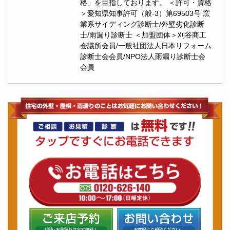
格」を目指しております。 ＜許可・資格
＞愛知県知事許可（般-3）第69503号 窯
業系サイディング診断士/外壁劣化診断
士/雨漏り診断士 ＜加盟団体＞刈谷商工
会議所会員/一般社団法人日本リフォーム
診断士会会員/NPO法人雨漏り診断士会
会員