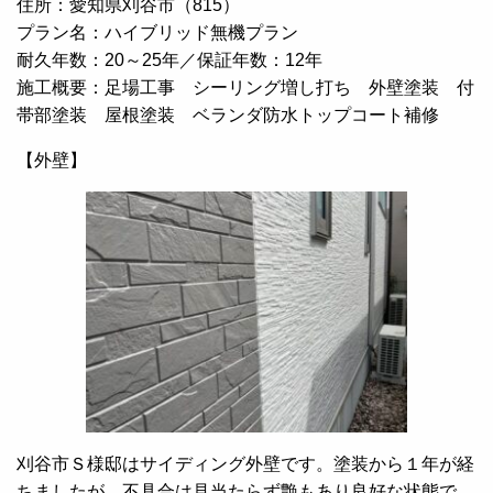
住所：愛知県刈谷市（815）
プラン名：ハイブリッド無機プラン
耐久年数：20～25年／保証年数：12年
施工概要：足場工事 シーリング増し打ち 外壁塗装 付
帯部塗装 屋根塗装 ベランダ防水トップコート補修
【外壁】
刈谷市Ｓ様邸はサイディング外壁です。塗装から１年が経
ちましたが、不具合は見当たらず艶もあり良好な状態で