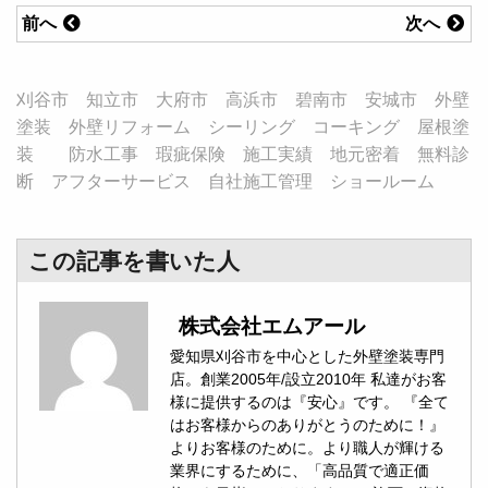
前へ
次へ
刈谷市 知立市 大府市 高浜市 碧南市 安城市 外壁
塗装 外壁リフォーム シーリング コーキング 屋根塗
装 防水工事 瑕疵保険 施工実績 地元密着 無料診
断 アフターサービス 自社施工管理 ショールーム
この記事を書いた人
株式会社エムアール
愛知県刈谷市を中心とした外壁塗装専門
店。創業2005年/設立2010年 私達がお客
様に提供するのは『安心』です。 『全て
はお客様からのありがとうのために！』
よりお客様のために。より職人が輝ける
業界にするために、「高品質で適正価