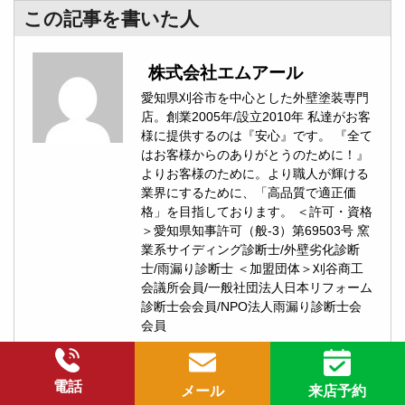
この記事を書いた人
株式会社エムアール
愛知県刈谷市を中心とした外壁塗装専門
店。創業2005年/設立2010年 私達がお客
様に提供するのは『安心』です。 『全て
はお客様からのありがとうのために！』
よりお客様のために。より職人が輝ける
業界にするために、「高品質で適正価
格」を目指しております。 ＜許可・資格
＞愛知県知事許可（般-3）第69503号 窯
業系サイディング診断士/外壁劣化診断
士/雨漏り診断士 ＜加盟団体＞刈谷商工
会議所会員/一般社団法人日本リフォーム
診断士会会員/NPO法人雨漏り診断士会
会員
電話
メール
来店予約