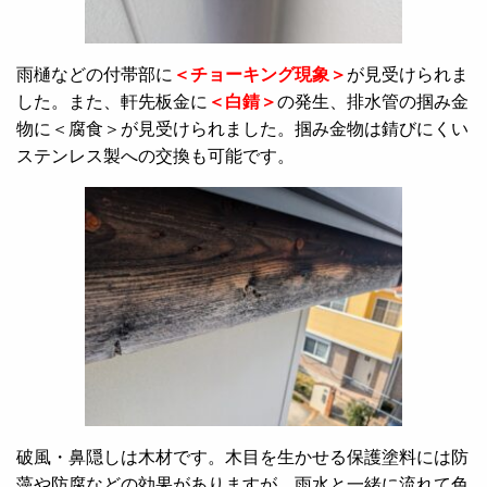
雨樋などの付帯部に
＜チョーキング現象＞
が見受けられま
した。また、軒先板金に
＜白錆＞
の発生、排水管の掴み金
物に＜腐食＞が見受けられました。掴み金物は錆びにくい
ステンレス製への交換も可能です。
破風・鼻隠しは木材です。木目を生かせる保護塗料には防
藻や防腐などの効果がありますが、雨水と一緒に流れて色