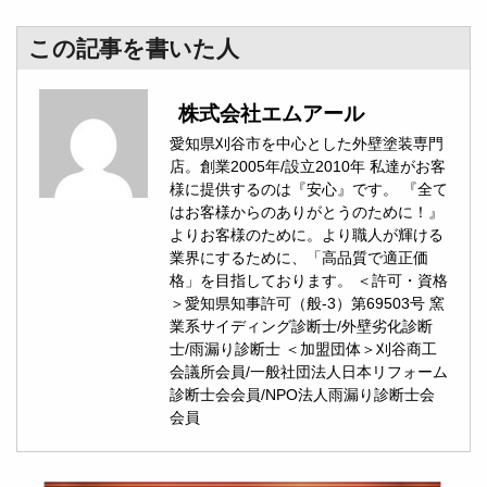
この記事を書いた人
株式会社エムアール
愛知県刈谷市を中心とした外壁塗装専門
店。創業2005年/設立2010年 私達がお客
様に提供するのは『安心』です。 『全て
はお客様からのありがとうのために！』
よりお客様のために。より職人が輝ける
業界にするために、「高品質で適正価
格」を目指しております。 ＜許可・資格
＞愛知県知事許可（般-3）第69503号 窯
業系サイディング診断士/外壁劣化診断
士/雨漏り診断士 ＜加盟団体＞刈谷商工
会議所会員/一般社団法人日本リフォーム
診断士会会員/NPO法人雨漏り診断士会
会員