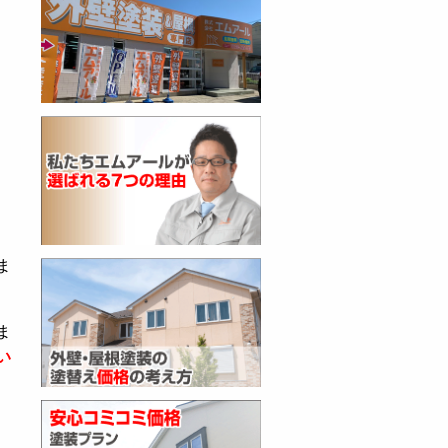
、
ま
ま
い