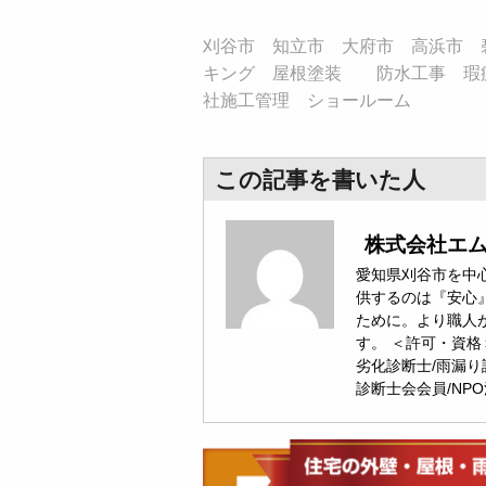
刈谷市 知立市 大府市 高浜市 
キング 屋根塗装 防水工事 瑕
社施工管理 ショールーム
この記事を書いた人
株式会社エ
愛知県刈谷市を中心
供するのは『安心
ために。より職人
す。 ＜許可・資格
劣化診断士/雨漏り
診断士会会員/NP