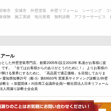
碧南市 安城市 外壁塗装 外壁リフォーム シーリング コ
疵保険 施工実績 地元密着 無料診断 アフターサービス 
ムアール
とした外壁塗装専門店。創業2005年/設立2010年 私達がお客様に提
』です。 『全てはお客様からのありがとうのために！』 よりお客様の
が輝ける業界にするために、「高品質で適正価格」を目指しておりま
＞愛知県知事許可（般-3）第69503号 窯業系サイディング診断士/外壁
診断士 ＜加盟団体＞刈谷商工会議所会員/一般社団法人日本リフォーム
O法人雨漏り診断士会会員