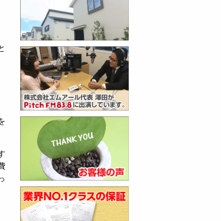
と
を
す
費
っ