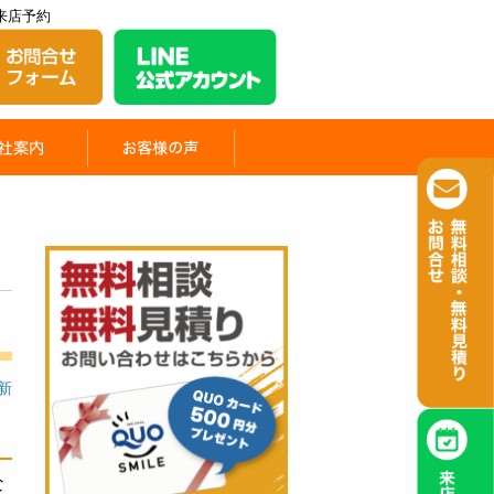
来店予約
更新
な