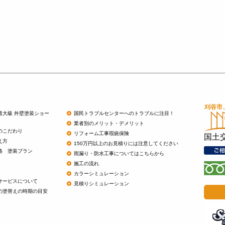
最大級 外壁塗装ショー
国民トラブルセンターへのトラブルに注目！
業者別のメリット・デメリット
のこだわり
リフォーム工事瑕疵保険
国土
え方
150万円以上のお見積りには注意してください
格 塗装プラン
雨漏り・防水工事についてはこちらから
施工の流れ
カラーシミュレーション
サービスについて
見積りシミュレーション
の塗替えの時期の目安