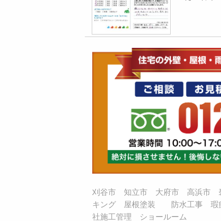
刈谷市 知立市 大府市 高浜市 
キング 屋根塗装 防水工事 瑕
社施工管理 ショールーム