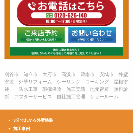
刈谷市 知立市 大府市 高浜市 碧南市 安城市 外壁
塗装 外壁リフォーム シーリング コーキング 屋根塗
装 防水工事 瑕疵保険 施工実績 地元密着 無料診
断 アフターサービス 自社施工管理 ショールーム
3分でわかる外壁塗装
施工事例