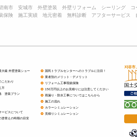
碧南市 安城市 外壁塗装 外壁リフォーム シーリング コ
疵保険 施工実績 地元密着 無料診断 アフターサービス 
最大級 外壁塗装ショー
国民トラブルセンターへのトラブルに注目！
業者別のメリット・デメリット
のこだわり
リフォーム工事瑕疵保険
国土
え方
150万円以上のお見積りには注意してください
格 塗装プラン
雨漏り・防水工事についてはこちらから
施工の流れ
カラーシミュレーション
サービスについて
見積りシミュレーション
の塗替えの時期の目安