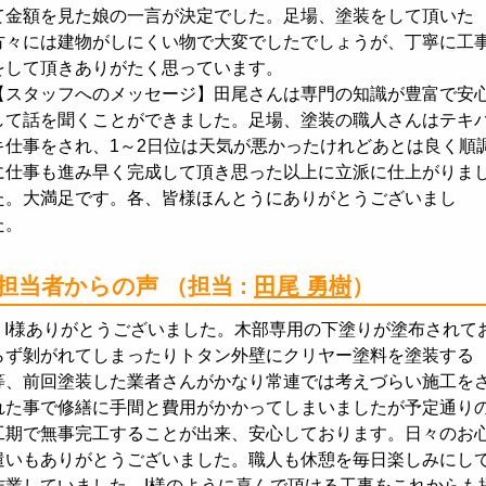
て金額を見た娘の一言が決定でした。足場、塗装をして頂いた
方々には建物がしにくい物で大変でしたでしょうが、丁寧に工
をして頂きありがたく思っています。
【スタッフへのメッセージ】田尾さんは専門の知識が豊富で安
して話を聞くことができました。足場、塗装の職人さんはテキ
キ仕事をされ、1～2日位は天気が悪かったけれどあとは良く順
に仕事も進み早く完成して頂き思った以上に立派に仕上がりま
た。大満足です。各、皆様ほんとうにありがとうございまし
た。
担当者からの声
（担当 :
田尾 勇樹
）
I様ありがとうございました。木部専用の下塗りが塗布されて
らず剝がれてしまったりトタン外壁にクリヤー塗料を塗装する
等、前回塗装した業者さんがかなり常連では考えづらい施工を
れた事で修繕に手間と費用がかかってしまいましたが予定通り
工期で無事完工することが出来、安心しております。日々のお
遣いもありがとうございました。職人も休憩を毎日楽しみにし
作業していました。I様のように喜んで頂ける工事をこれからも