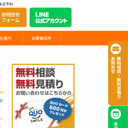
来店予約
更新
し