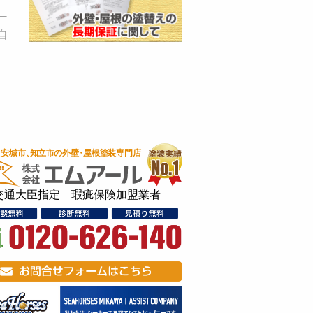
ー
自
交通大臣指定 瑕疵保険加盟業者