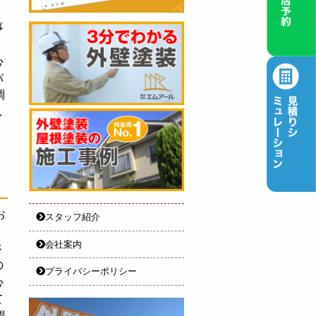
事
心
パ
調
し
お
スタッフ紹介
会社案内
さ
の
プライバシーポリシー
心
て
提