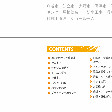
刈谷市 知立市 大府市 高浜市 
キング 屋根塗装 防水工事 瑕
社施工管理 ショールーム
3分でわかる外壁塗装
刈谷市・安城市
ルーム
施工事例
エムアール７つ
ただいま塗替え中
塗替え価格の考
よくある質問
安心コミコミ価
会社案内
ラジオ出演
スタッフ紹介
お客様の声
お問い合わせ
保証・アフター
プライバシーポリシー
外壁・屋根塗装