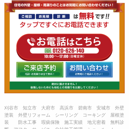
刈谷市 知立市 大府市 高浜市 碧南市 安城市 外壁
塗装 外壁リフォーム シーリング コーキング 屋根塗
装 防水工事 瑕疵保険 施工実績 地元密着 無料診