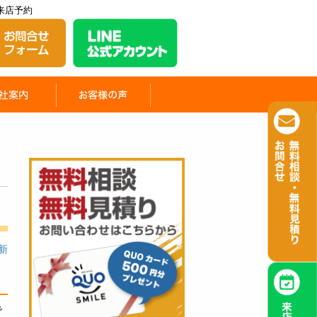
来店予約
更新
で