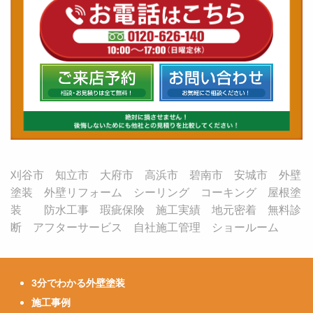
刈谷市 知立市 大府市 高浜市 碧南市 安城市 外壁
塗装 外壁リフォーム シーリング コーキング 屋根塗
装 防水工事 瑕疵保険 施工実績 地元密着 無料診
断 アフターサービス 自社施工管理 ショールーム
3分でわかる外壁塗装
施工事例