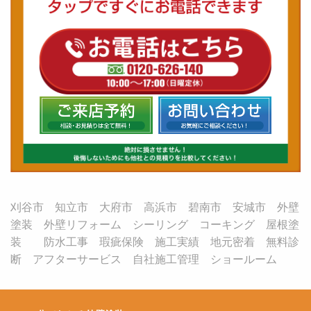
刈谷市 知立市 大府市 高浜市 碧南市 安城市 外壁
塗装 外壁リフォーム シーリング コーキング 屋根塗
装 防水工事 瑕疵保険 施工実績 地元密着 無料診
断 アフターサービス 自社施工管理 ショールーム