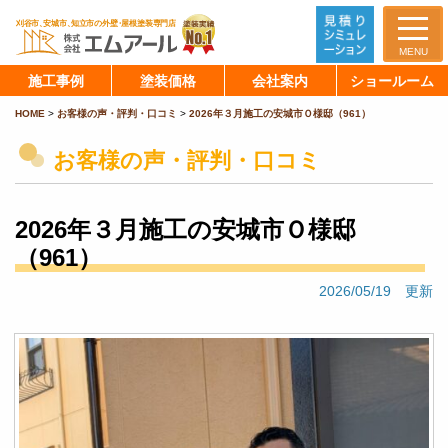
MENU
施工事例
塗装価格
会社案内
ショールーム
HOME
>
お客様の声・評判・口コミ
>
2026年３月施工の安城市Ｏ様邸（961）
お客様の声・評判・口コミ
2026年３月施工の安城市Ｏ様邸
（961）
2026/05/19 更新