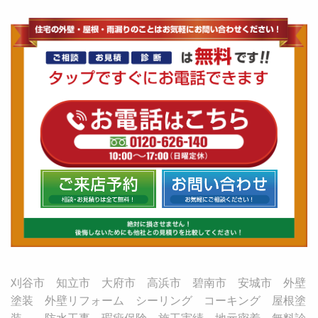
刈谷市 知立市 大府市 高浜市 碧南市 安城市 外壁
塗装 外壁リフォーム シーリング コーキング 屋根塗