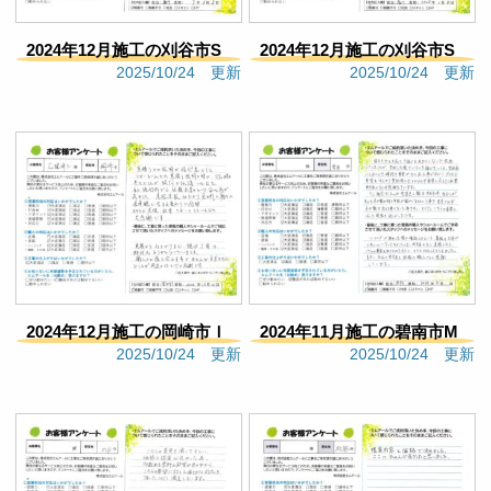
満足いくものに繋がったのだなと思いました。
Google口コミ
2024年12月施工の刈谷市S
2024年12月施工の刈谷市S
s F
2025/10/24 更新
2025/10/24 更新
様邸（799）
様邸（797）
4 months ago
施工まではとても良い対応だ
っただけに、すごく感謝していました。その後のア
フターフォローが残念すぎた。結局契約すればそれ
で良しなのでしょうか？忙しいのは分かりますが、
担当のミスで再度依頼しても謝る言葉も無かった事
にとても違和感を感じます。あとは色のバリエーシ
ョンを決める時に、納期があまり無かったのもある
が「できる」と言われ、依頼したはずの内容がはず
された。できる事なら最終確認して欲しかったで
す。出来上がりを楽しみにしていたのに、何だか何
2024年12月施工の岡崎市Ｉ
2024年11月施工の碧南市M
とも言えない気持ち。それを担当に伝えても、そう
2025/10/24 更新
2025/10/24 更新
ですかっと言う感じでややカチンときました。もう
様邸（785）
様邸（792）
少し顧客の気持ちも考えて欲しい。あんなに親身だ
と思っていたので、信頼していましたがもう頼みた
くありません。
Google口コミ
大矢恵