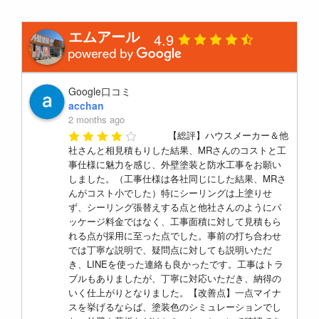
エムアール
4.9
Google口コミ
acchan
2 months ago
【総評】ハウスメーカー＆他
社さんと相見積もりした結果、MRさんのコストと工
事仕様に魅力を感じ、外壁塗装と防水工事をお願い
しました。（工事仕様は各社同じにした結果、MRさ
んがコスト小でした）特にシーリングは上塗りせ
ず、シーリング張替えする点と他社さんのようにパ
ッケージ料金ではなく、工事面積に対して見積もら
れる点が採用に至った点でした。事前の打ち合わせ
では丁寧な説明で、疑問点に対しても説明いただ
き、LINEを使った連絡も良かったです。工事はトラ
ブルもありましたが、丁寧に対応いただき、納得の
いく仕上がりとなりました。【改善点】一点マイナ
スを挙げるならば、塗装色のシミュレーションでし