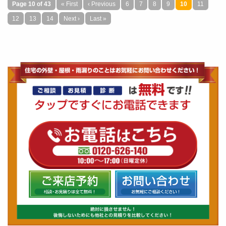
口コミ一覧を見る
Page 10 of 43
« First
‹ Previous
6
7
8
9
10
11
12
13
14
Next ›
Last »