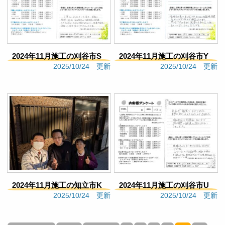
8 months ago
見積もりの段階から丁寧に対
応していただき施工完了までお世話になりました。
他社と検討しておりましたがエムアールさんに依頼
をして良かったです。施工中も点検やしっかり作業
2024年11月施工の刈谷市S
2024年11月施工の刈谷市Y
をしていただき職人さん達にも感謝しております。
2025/10/24 更新
2025/10/24 更新
今後も保証期間お世話になりますがよろしくお願い
様邸（782）
様邸（769）
いたします。地元密着の信頼できる塗装会社だと思
います。
Google口コミ
MO121
8 months ago
見積もりの段階から丁寧に対
応していただき施工完了までお世話になりました。
他社と検討しておりましたがエムアールさんに依頼
をして良かったです。施工中も点検やしっかり作業
をしていただき職人さん達にも感謝しております。
2024年11月施工の知立市K
2024年11月施工の刈谷市U
今後も保証期間お世話になりますがよろしくお願い
2025/10/24 更新
2025/10/24 更新
いたします。地元密着の信頼できる塗装会社だと思
様邸（778）
様邸（783）
います。