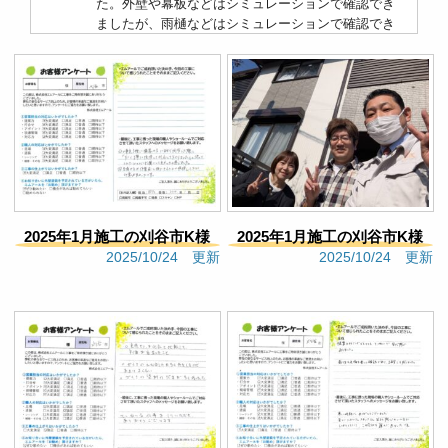
た。外壁や幕板などはシミュレーションで確認でき
ましたが、雨樋などはシミュレーションで確認でき
なかった点です。そのため、今回は塗ってから、 ”こ
んなはずじゃなかった”　という点があり、塗り直し
をお願いすることになりました。なので、シミュレ
ーションで確認できないことは現地確認を進めてい
ただけると良かったなと思いました。【反省点】シ
ミュレーションで確認できなかった部位は、シミュ
レーション後に色見本で確認し、塗装後のイメージ
を膨らませるべきだったと振り返りました。これか
ら定期点検などあるかと思いますが、次塗装するな
らまたお願いしたいと思いました。
2025年1月施工の刈谷市K様
2025年1月施工の刈谷市K様
Google口コミ
2025/10/24 更新
2025/10/24 更新
邸（798）
邸（794）
kukikoko
3 months ago
極端な低価格を誇示せず、実
直に作業工程、塗料、耐久性等を説明していただ
き、また、施工事例の多さからもわかるように丁寧
な作業が決め手となりました。実際に、職人さんも
技術に裏付けられた丁寧で、実直な作業をしていた
だきました。特に、養生のきめ細やかさには感心し
ました。これがあったからこそ、塗装の仕上がりが