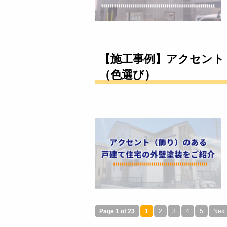
【施工事例】アクセント
（色選び）
Page 1 of 23
1
2
3
4
5
Next 