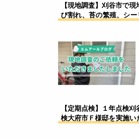
【現地調査】刈谷市で現
び割れ、苔の繁殖、シー
【定期点検】１年点検刈
検大府市Ｆ様邸を実施い