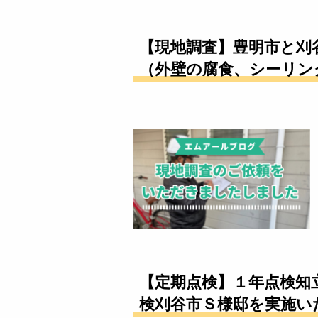
【現地調査】豊明市と刈
（外壁の腐食、シーリン
【定期点検】１年点検知
検刈谷市Ｓ様邸を実施い