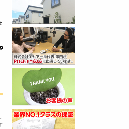
を
ン
雨