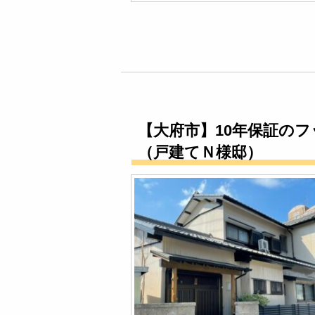
【大府市】10年保証の
（戸建てＮ様邸）