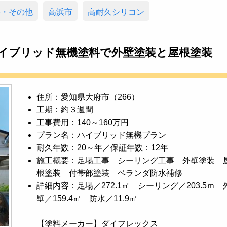
宅・その他
高浜市
高耐久シリコン
ハイブリッド無機塗料で外壁塗装と屋根塗装
住所：愛知県大府市（266）
工期：約３週間
工事費用：140～160万円
プラン名：ハイブリッド無機プラン
耐久年数：20～年／保証年数：12年
施工概要：足場工事 シーリング工事 外壁塗装 
根塗装 付帯部塗装 ベランダ防水補修
詳細内容：足場／272.1㎡ シーリング／203.5ｍ 
壁／159.4㎡ 防水／11.9㎡
【塗料メーカー】ダイフレックス