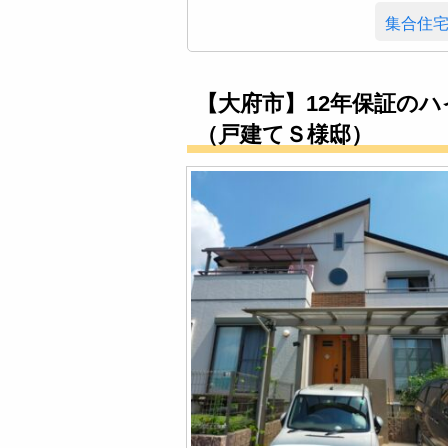
集合住
【大府市】12年保証の
（戸建てＳ様邸）