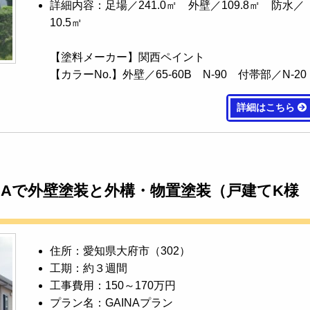
詳細内容：足場／241.0㎡ 外壁／109.8㎡ 防水／
10.5㎡
【塗料メーカー】関西ペイント
【カラーNo.】外壁／65-60B N-90 付帯部／N-20
詳細はこちら
NAで外壁塗装と外構・物置塗装（戸建てK様
住所：愛知県大府市（302）
工期：約３週間
工事費用：150～170万円
プラン名：GAINAプラン