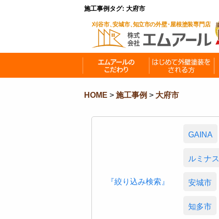
施工事例タグ:
大府市
HOME
>
施工事例
>
大府市
GAINA
ルミナ
『絞り込み検索』
安城市
知多市