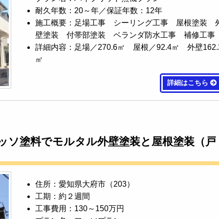
耐久年数：20～年／保証年数：12年
施工概要：足場工事 シーリング工事 屋根塗装 
壁塗装 付帯部塗装 ベランダ防水工事 補修工事
詳細内容：足場／270.6㎡ 屋根／92.4㎡ 外壁162.
㎡
詳細はこちら
フッソ塗料でモルタル外壁塗装と屋根塗装（戸
住所：愛知県大府市（203）
工期：約２週間
工事費用：130～150万円