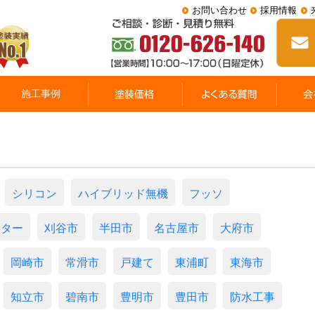
お問い合わせ
採用情報
シリコン
ハイブリッド無機
フッソ
スター
刈谷市
半田市
名古屋市
大府市
岡崎市
常滑市
戸建て
東浦町
東海市
知立市
碧南市
豊明市
豊田市
防水工事