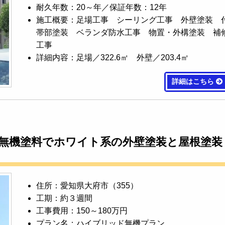
耐久年数：20～年／保証年数：12年
施工概要：足場工事 シーリング工事 外壁塗装 
帯部塗装 ベランダ防水工事 物置・外構塗装 補
工事
詳細内容：足場／322.6㎡ 外壁／203.4㎡
詳細はこちら
無機塗料でホワイト系の外壁塗装と屋根塗装
住所：愛知県大府市（355）
工期：約３週間
工事費用：150～180万円
プラン名：ハイブリッド無機プラン