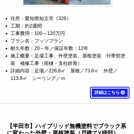
住所：愛知県知立市（326）
工期：約2週間
工事費用：100～120万円
プラン名：フッソプラン
耐久年数：20～年／保証年数：12年
施工概要：足場工事、外壁塗装、屋根塗装 付帯部塗
装 補修工事（雨樋・支柱鉄骨）
詳細内容：足場／226.8㎡ 屋根／73.8㎡ 外壁／
113.9㎡ シーリング／ｍ
詳細はこちら
【半田市】ハイブリッド無機塗料でブラック系
に変わった外壁・屋根塗装（戸建てY様邸）