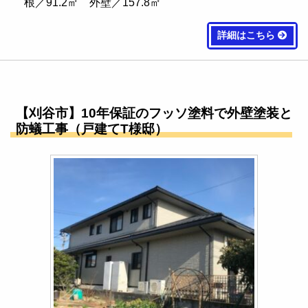
根／91.2㎡ 外壁／157.8㎡
詳細はこちら
【刈谷市】10年保証のフッソ塗料で外壁塗装と
防蟻工事（戸建てT様邸）