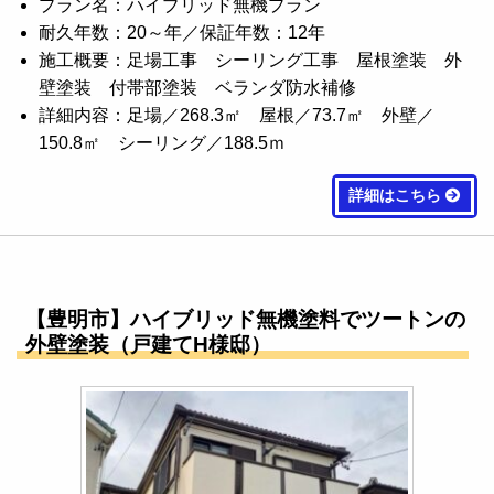
プラン名：ハイブリッド無機プラン
耐久年数：20～年／保証年数：12年
施工概要：足場工事 シーリング工事 屋根塗装 外
壁塗装 付帯部塗装 ベランダ防水補修
詳細内容：足場／268.3㎡ 屋根／73.7㎡ 外壁／
150.8㎡ シーリング／188.5ｍ
詳細はこちら
【豊明市】ハイブリッド無機塗料でツートンの
外壁塗装（戸建てH様邸）