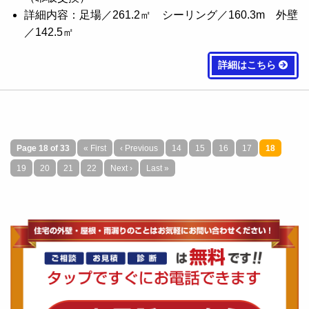
詳細内容：足場／261.2㎡ シーリング／160.3m 外壁
／142.5㎡
詳細はこちら
Page 18 of 33
« First
‹ Previous
14
15
16
17
18
19
20
21
22
Next ›
Last »