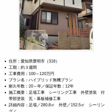
住所：愛知県豊明市（318）
工期：約３週間
工事費用：100～120万円
プラン名：ハイブリッド無機プラン
耐久年数：20～年／保証年数：12年
施工概要：足場工事 シーリング工事 外壁塗装 付
帯部塗装 瓦・幕板補修工事
詳細内容：足場／280.8㎡ 外壁／152.5㎡ シーリン
グ／