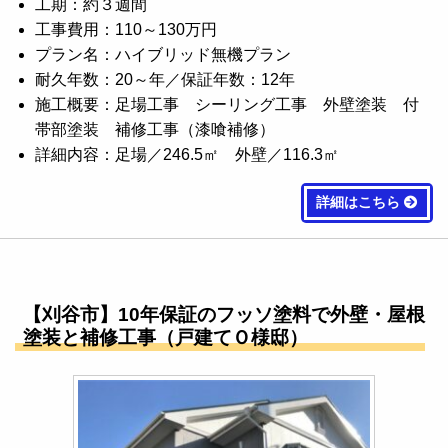
工期：約３週間
工事費用：110～130万円
プラン名：ハイブリッド無機プラン
耐久年数：20～年／保証年数：12年
施工概要：足場工事 シーリング工事 外壁塗装 付
帯部塗装 補修工事（漆喰補修）
詳細内容：足場／246.5㎡ 外壁／116.3㎡
詳細はこちら
【刈谷市】10年保証のフッソ塗料で外壁・屋根
塗装と補修工事（戸建てＯ様邸）