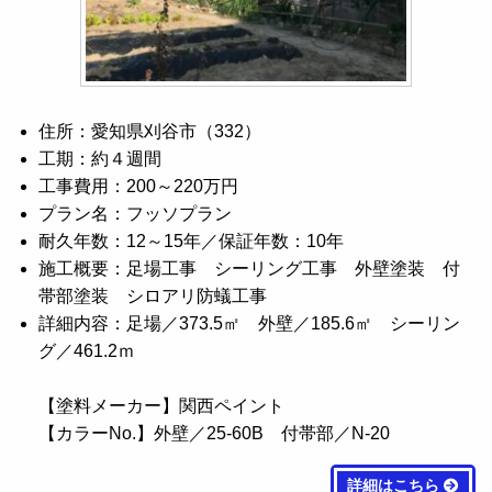
住所：愛知県刈谷市（332）
工期：約４週間
工事費用：200～220万円
プラン名：フッソプラン
耐久年数：12～15年／保証年数：10年
施工概要：足場工事 シーリング工事 外壁塗装 付
帯部塗装 シロアリ防蟻工事
詳細内容：足場／373.5㎡ 外壁／185.6㎡ シーリン
グ／461.2ｍ
【塗料メーカー】関西ペイント
【カラーNo.】外壁／25-60B 付帯部／N-20
詳細はこちら