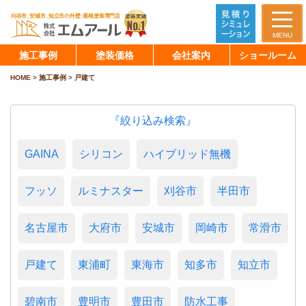
MENU
施工事例
塗装価格
会社案内
ショールーム
HOME
>
施工事例
>
戸建て
『絞り込み検索』
GAINA
シリコン
ハイブリッド無機
フッソ
ルミナスター
刈谷市
半田市
名古屋市
大府市
安城市
岡崎市
常滑市
戸建て
東浦町
東海市
知多市
知立市
碧南市
豊明市
豊田市
防水工事