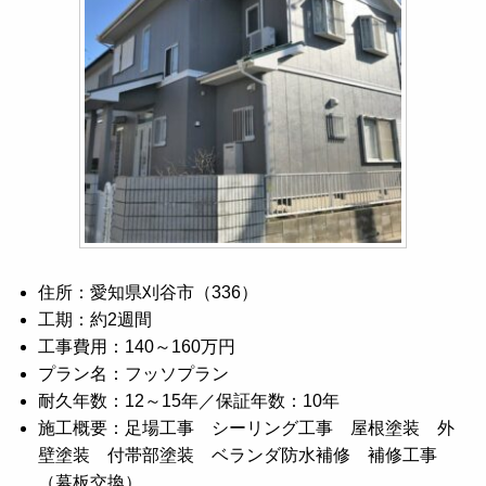
住所：愛知県刈谷市（336）
工期：約2週間
工事費用：140～160万円
プラン名：フッソプラン
耐久年数：12～15年／保証年数：10年
施工概要：足場工事 シーリング工事 屋根塗装 外
壁塗装 付帯部塗装 ベランダ防水補修 補修工事
（幕板交換）