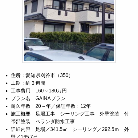
住所：愛知県刈谷市（350）
工期：約３週間
工事費用：160～180万円
プラン名：GAINAプラン
耐久年数：20～年／保証年数：12年
施工概要：足場工事 シーリング工事 外壁塗装 付
帯部塗装 ベランダ防水工事
詳細内容：足場／341.5㎡ シーリング／292.5ｍ 外
壁／165.7㎡