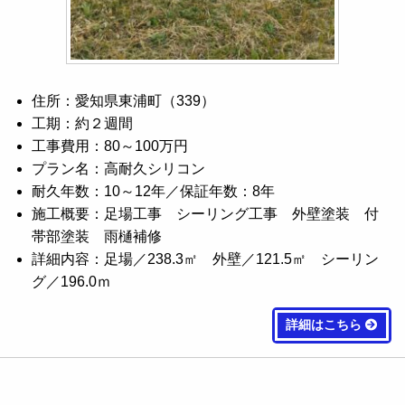
住所：愛知県東浦町（339）
工期：約２週間
工事費用：80～100万円
プラン名：高耐久シリコン
耐久年数：10～12年／保証年数：8年
施工概要：足場工事 シーリング工事 外壁塗装 付
帯部塗装 雨樋補修
詳細内容：足場／238.3㎡ 外壁／121.5㎡ シーリン
グ／196.0ｍ
詳細はこちら