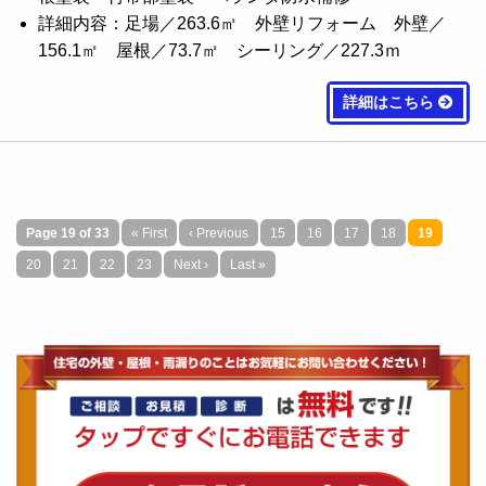
詳細内容：足場／263.6㎡ 外壁リフォーム 外壁／
156.1㎡ 屋根／73.7㎡ シーリング／227.3ｍ
詳細はこちら
Page 19 of 33
« First
‹ Previous
15
16
17
18
19
20
21
22
23
Next ›
Last »