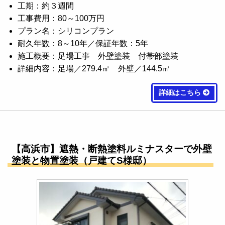
工期：約３週間
工事費用：80～100万円
プラン名：シリコンプラン
耐久年数：8～10年／保証年数：5年
施工概要：足場工事 外壁塗装 付帯部塗装
詳細内容：足場／279.4㎡ 外壁／144.5㎡
詳細はこちら
【高浜市】遮熱・断熱塗料ルミナスターで外壁
塗装と物置塗装（戸建てS様邸）