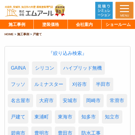
MENU
施工事例
塗装価格
会社案内
ショールーム
HOME
>
施工事例
>
戸建て
『絞り込み検索』
GAINA
シリコン
ハイブリッド無機
フッソ
ルミナスター
刈谷市
半田市
名古屋市
大府市
安城市
岡崎市
常滑市
戸建て
東浦町
東海市
知多市
知立市
碧南市
豊明市
豊田市
防水工事