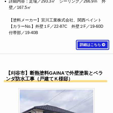
詳細内容：足場／293.3㎡ シーリング／266.9ｍ 外
壁／167.5㎡
【塗料メーカー】宮川工業株式会社、関西ペイント
【カラーNo.】外壁１F／22-87C 外壁２F／19-60D
付帯部／19-40B
詳細はこちら
【刈谷市】断熱塗料GAINAで外壁塗装とベラ
ンダ防水工事（戸建てＫ様邸）