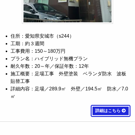
住所：愛知県安城市（s244）
工期：約３週間
工事費用：150～180万円
プラン名：ハイブリッド無機プラン
耐久年数：20～年／保証年数：12年
施工概要：足場工事 外壁塗装 ベランダ防水 波板
貼替工事
詳細内容：足場／289.9㎡ 外壁／194.5㎡ 防水／7.0
㎡
詳細はこちら