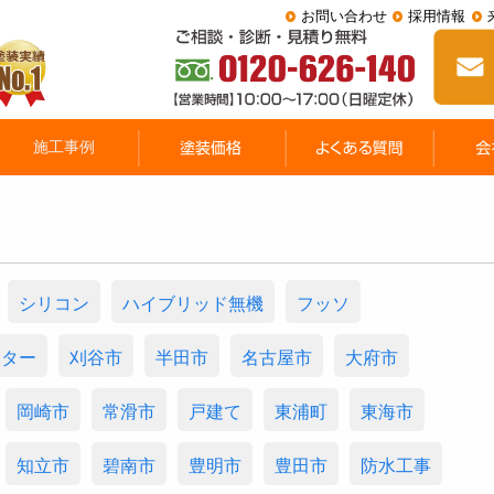
お問い合わせ
採用情報
シリコン
ハイブリッド無機
フッソ
スター
刈谷市
半田市
名古屋市
大府市
岡崎市
常滑市
戸建て
東浦町
東海市
知立市
碧南市
豊明市
豊田市
防水工事