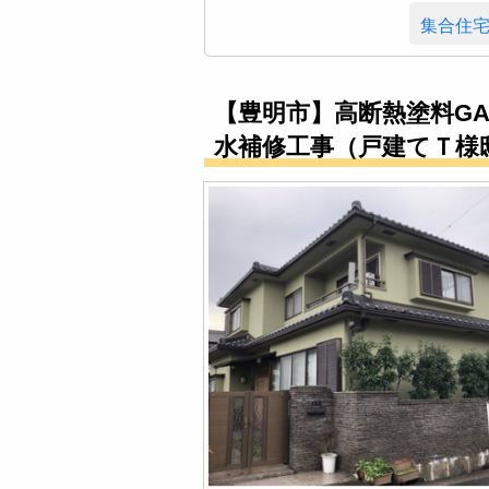
集合住
【豊明市】高断熱塗料G
水補修工事（戸建てＴ様