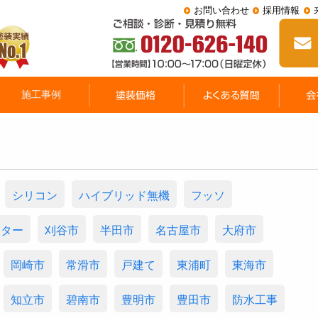
お問い合わせ
採用情報
シリコン
ハイブリッド無機
フッソ
スター
刈谷市
半田市
名古屋市
大府市
岡崎市
常滑市
戸建て
東浦町
東海市
知立市
碧南市
豊明市
豊田市
防水工事