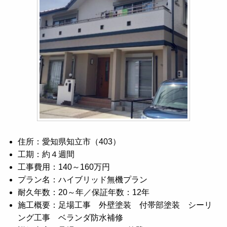
住所：愛知県知立市（403）
工期：約４週間
工事費用：140～160万円
プラン名：ハイブリッド無機プラン
耐久年数：20～年／保証年数：12年
施工概要：足場工事 外壁塗装 付帯部塗装 シーリ
ング工事 ベランダ防水補修