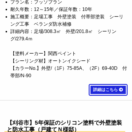
プラン名：フッソプラン
耐久年数：12～15年／保証年数：10年
施工概要：足場工事 外壁塗装 付帯部塗装 シーリ
ング工事 ベランダ防水補修
詳細内容：足場/308.3㎡ 外壁/201.8㎡ シーリン
グ/279.4ｍ
【塗料メーカー】関西ペイント
【シーリング材】オートンイクシード
【カラーNo.】外壁/（1F）75-85A、（2F）69-40D 付
帯部/N-90
詳細はこちら
【刈谷市】5年保証のシリコン塗料で外壁塗装
と防水工事（戸建てＮ様邸）