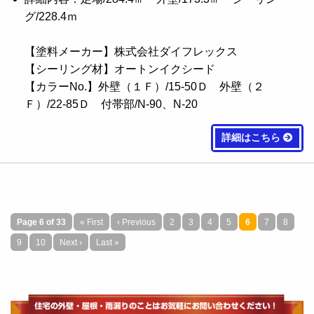
グ/228.4ｍ
【塗料メーカー】株式会社ダイフレックス
【シーリング材】オートンイクシード
【カラーNo.】外壁（１Ｆ）/15-50Ｄ 外壁（２
Ｆ）/22-85Ｄ 付帯部/N-90、N-20
詳細はこちら
Page 6 of 33
« First
‹ Previous
2
3
4
5
6
7
8
9
10
Next ›
Last »