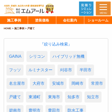
MENU
施工事例
塗装価格
会社案内
ショールーム
HOME
>
施工事例
>
戸建て
『絞り込み検索』
GAINA
シリコン
ハイブリッド無機
フッソ
ルミナスター
刈谷市
半田市
名古屋市
大府市
安城市
岡崎市
常滑市
戸建て
東浦町
東海市
知多市
知立市
碧南市
豊明市
豊田市
防水工事