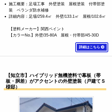
施工概要：足場工事 外壁塗装 屋根塗装 付帯部塗
装 ベランダ防水補修
詳細内容：足場/259.4㎡ 外壁/133.1㎡ 屋根/102.6㎡
【塗料メーカー】関西ペイント
【カラーNo.】外壁/35-80A 屋根・付帯部/45-30D
詳細はこちら
【知立市】ハイブリッド無機塗料で幕板（帯
板・胴差）がアクセントの外壁塗装（戸建てＳ
様邸）