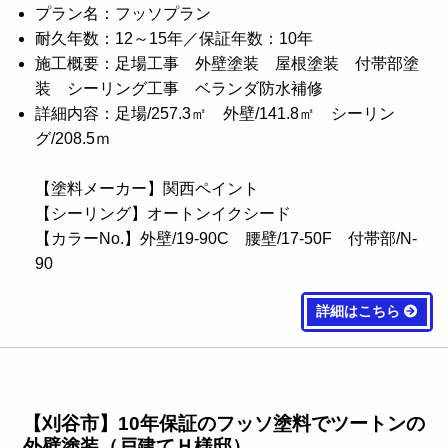
プラン名：フッソプラン
耐久年数：12～15年／保証年数：10年
施工概要：足場工事 外壁塗装 屋根塗装 付帯部塗
装 シーリング工事 ベランダ防水補修
詳細内容：足場/257.3㎡ 外壁/141.8㎡ シーリン
グ/208.5ｍ
【塗料メーカー】関西ペイント
【シーリング】オートンイクシード
【カラーNo.】外壁/19-90C 腰壁/17-50F 付帯部/N-
90
詳細はこちら
【刈谷市】10年保証のフッソ塗料でツートンの
外壁塗装（戸建てＨ様邸）