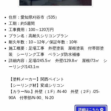
住所：愛知県刈谷市（535）
工期：約5週間
工事費用：100～120万円
プラン名：高耐久シリコンプラン
耐久年数：10～12年／保証年数：10年
施工概要：足場工事 外壁塗装 屋根塗装 付帯部塗
装 シーリング工事 ベランダ防水補修
詳細内容：足場/245.5㎡ 外壁/129.8㎡ 屋根/73㎡ シ
ーリング/143.1ｍ
【塗料メーカー】関西ペイント
【シーリング材】変成シリコン
【カラーNo.】外壁（１F）/N-40 外壁（２F）/25-
90A 付帯部/N-90、N-20
詳細はこちら