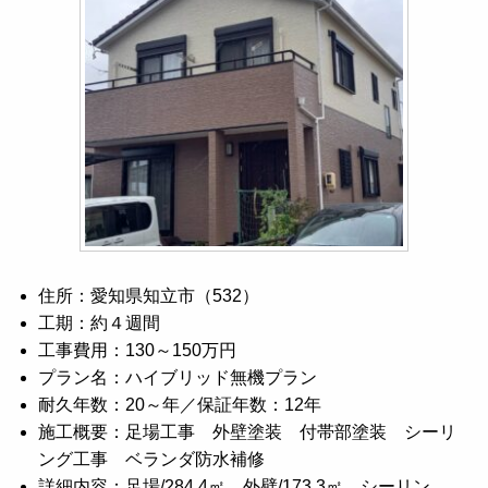
住所：愛知県知立市（532）
工期：約４週間
工事費用：130～150万円
プラン名：ハイブリッド無機プラン
耐久年数：20～年／保証年数：12年
施工概要：足場工事 外壁塗装 付帯部塗装 シーリ
ング工事 ベランダ防水補修
詳細内容：足場/284.4㎡ 外壁/173.3㎡ シーリン