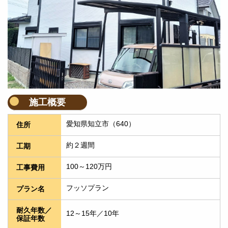
施工概要
愛知県知立市（640）
住所
約２週間
工期
100～120万円
工事費用
フッソプラン
プラン名
耐久年数／
12～15年／10年
保証年数