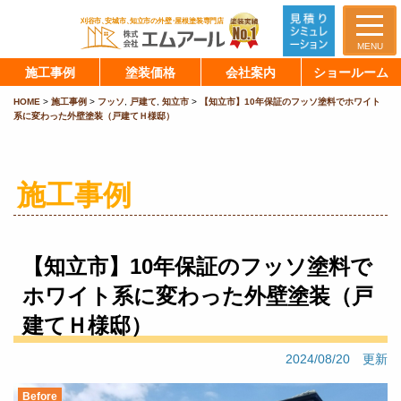
MENU
施工事例
塗装価格
会社案内
ショールーム
HOME
>
施工事例
>
フッソ
,
戸建て
,
知立市
>
【知立市】10年保証のフッソ塗料でホワイト
系に変わった外壁塗装（戸建てＨ様邸）
施工事例
【知立市】10年保証のフッソ塗料で
ホワイト系に変わった外壁塗装（戸
建てＨ様邸）
2024/08/20 更新
Before