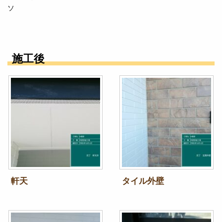
ソ
施工後
軒天
タイル外壁