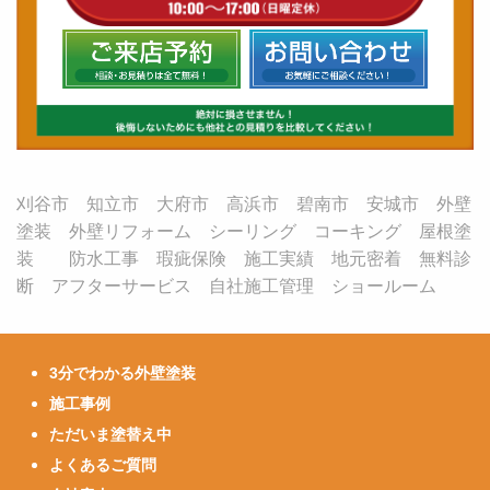
刈谷市 知立市 大府市 高浜市 碧南市 安城市 外壁
塗装 外壁リフォーム シーリング コーキング 屋根塗
装 防水工事 瑕疵保険 施工実績 地元密着 無料診
断 アフターサービス 自社施工管理 ショールーム
3分でわかる外壁塗装
施工事例
ただいま塗替え中
よくあるご質問