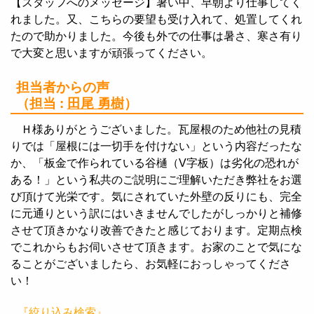
【スタッフへのメッセージ】暑い中、早朝より仕事してく
れました。又、こちらの要望も受け入れて、処置してくれ
たので助かりました。今後も外での仕事は暑さ、寒さ有り
で大変と思いますが頑張ってください。
担当者からの声
（担当 :
田尾 勇樹
）
Ｈ様ありがとうございました。瓦屋根のため他社の見積
りでは「屋根には一切手を付けない」という内容だったな
か、「板金で作られている谷樋（V字板）は劣化の恐れが
ある！」という私共のご説明にご理解いただき弊社をお選
び頂けて光栄です。気にされていた外壁の反りにも、完全
に元通りという訳にはいきませんでしたがしっかりと補修
させて頂きかなり改善できたと感じております。定期点検
でこれからもお伺いさせて頂きます。お家のことで気にな
ることがございましたら、お気軽におっしゃってくださ
い！
『絞り込み検索』