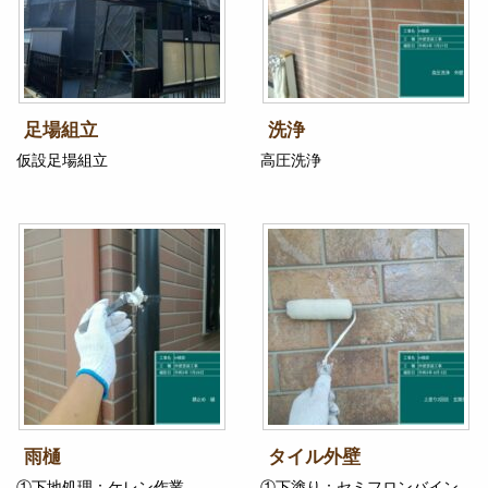
足場組立
洗浄
仮設足場組立
高圧洗浄
雨樋
タイル外壁
①下地処理：ケレン作業
①下塗り：セミフロンバイン