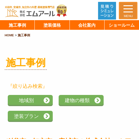
MENU
施工事例
塗装価格
会社案内
ショールーム
HOME
>
施工事例
施工事例
『絞り込み検索』
地域別
建物の種類
塗装プラン