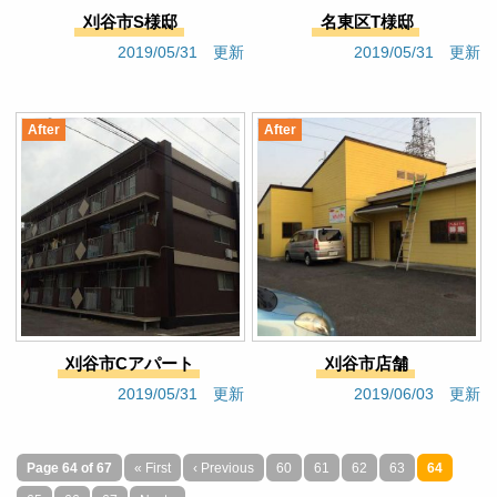
刈谷市S様邸
名東区T様邸
2019/05/31 更新
2019/05/31 更新
After
After
刈谷市Cアパート
刈谷市店舗
2019/05/31 更新
2019/06/03 更新
Page 64 of 67
« First
‹ Previous
60
61
62
63
64