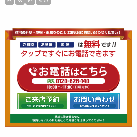
65
66
67
Next ›