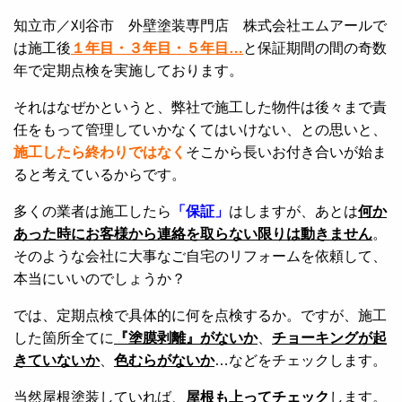
知立市／刈谷市 外壁塗装専門店 株式会社エムアールで
は施工後
１年目・３年目・５年目…
と保証期間の間の奇数
年で定期点検を実施しております。
それはなぜかというと、弊社で施工した物件は後々まで責
任をもって管理していかなくてはいけない、との思いと、
施工したら終わりではなく
そこから長いお付き合いが始ま
ると考えているからです。
多くの業者は施工したら
「保証」
はしますが、あとは
何か
あった時にお客様から連絡を取らない限りは動きません
。
そのような会社に大事なご自宅のリフォームを依頼して、
本当にいいのでしょうか？
では、定期点検で具体的に何を点検するか。ですが、施工
した箇所全てに
『塗膜剥離』がないか
、
チョーキングが起
きていないか
、
色むらがないか
…などをチェックします。
当然屋根塗装していれば、
屋根も上ってチェック
します。