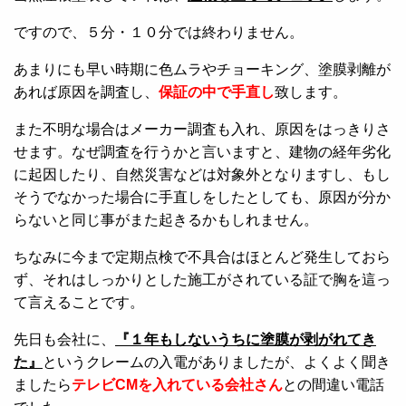
ですので、５分・１０分では終わりません。
あまりにも早い時期に色ムラやチョーキング、塗膜剥離が
あれば原因を調査し、
保証の中で手直し
致します。
また不明な場合はメーカー調査も入れ、原因をはっきりさ
せます。なぜ調査を行うかと言いますと、建物の経年劣化
に起因したり、自然災害などは対象外となりますし、もし
そうでなかった場合に手直しをしたとしても、原因が分か
らないと同じ事がまた起きるかもしれません。
ちなみに今まで定期点検で不具合はほとんど発生しておら
ず、それはしっかりとした施工がされている証で胸を這っ
て言えることです。
先日も会社に、
『１年もしないうちに塗膜が剥がれてき
た』
というクレームの入電がありましたが、よくよく聞き
ましたら
テレビCMを入れている会社さん
との間違い電話