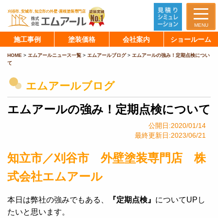
MENU
施工事例
塗装価格
会社案内
ショールーム
HOME
>
エムアールニュース一覧
>
エムアールブログ
>
エムアールの強み！定期点検につい
て
エムアールブログ
エムアールの強み！定期点検について
公開日:2020/01/14
最終更新日:2023/06/21
知立市／刈谷市 外壁塗装専門店 株
式会社エムアール
本日は弊社の強みでもある、
『定期点検』
についてUPし
たいと思います。