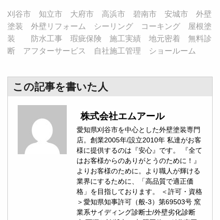
刈谷市 知立市 大府市 高浜市 碧南市 安城市 外壁
塗装 外壁リフォーム シーリング コーキング 屋根塗
装 防水工事 瑕疵保険 施工実績 地元密着 無料診
断 アフターサービス 自社施工管理 ショールーム
この記事を書いた人
株式会社エムアール
愛知県刈谷市を中心とした外壁塗装専門
店。創業2005年/設立2010年 私達がお客
様に提供するのは『安心』です。 『全て
はお客様からのありがとうのために！』
よりお客様のために。より職人が輝ける
業界にするために、「高品質で適正価
格」を目指しております。 ＜許可・資格
＞愛知県知事許可（般-3）第69503号 窯
業系サイディング診断士/外壁劣化診断