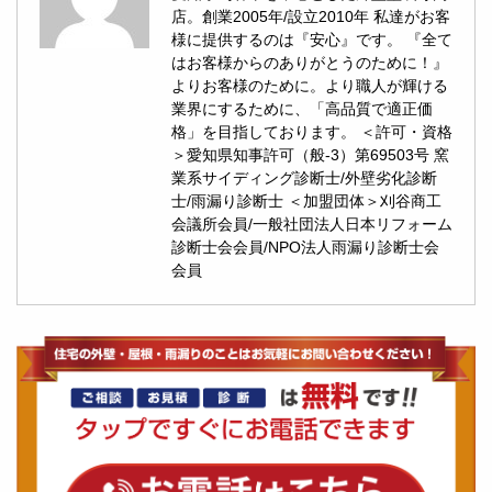
店。創業2005年/設立2010年 私達がお客
様に提供するのは『安心』です。 『全て
はお客様からのありがとうのために！』
よりお客様のために。より職人が輝ける
業界にするために、「高品質で適正価
格」を目指しております。 ＜許可・資格
＞愛知県知事許可（般-3）第69503号 窯
業系サイディング診断士/外壁劣化診断
士/雨漏り診断士 ＜加盟団体＞刈谷商工
会議所会員/一般社団法人日本リフォーム
診断士会会員/NPO法人雨漏り診断士会
会員