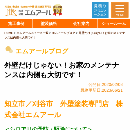
MENU
施工事例
塗装価格
会社案内
ショールーム
HOME
>
エムアールニュース一覧
>
エムアールブログ
>
外壁だけじゃない！お家のメンテナ
ンスは内側も大切です！
エムアールブログ
外壁だけじゃない！お家のメンテナ
ンスは内側も大切です！
公開日:2020/02/08
最終更新日:2023/06/21
知立市／刈谷市 外壁塗装専門店 株
式会社エムアール
＜シロアリの予防・駆除について＞