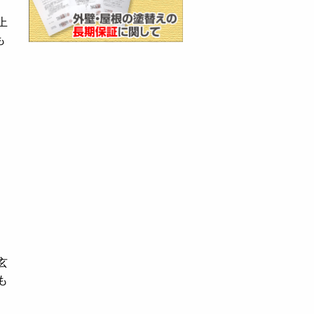
上
も
玄
も