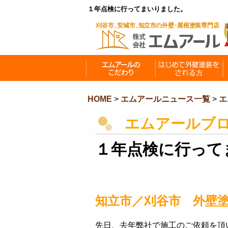
１年点検に行ってまいりました。
HOME
>
エムアールニュース一覧
>
エ
エムアールブ
１年点検に行って
知立市／刈谷市 外壁
先日、去年弊社で施工のご依頼を頂