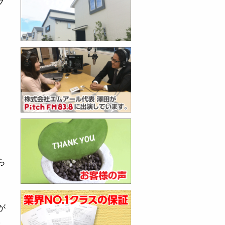
フ
ら
、
が
。