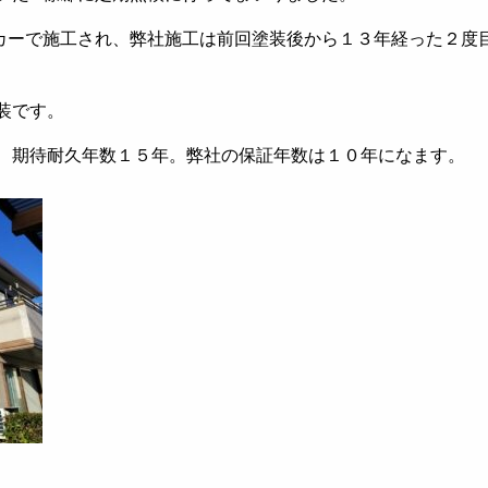
カーで施工され、弊社施工は前回塗装後から１３年経った２度
装です。
、期待耐久年数１５年。弊社の保証年数は１０年になます。