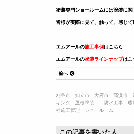
塗装専門ショールームには塗装に関
皆様が実際に見て、触って、感じて
エムアールの
施工事例
はこちら
エムアールの
塗装ラインナップ
はこ
前へ
刈谷市 知立市 大府市 高浜市 
キング 屋根塗装 防水工事 瑕
社施工管理 ショールーム
この記事を書いた人