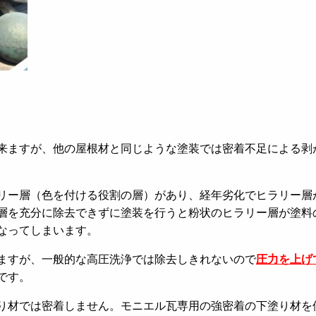
来ますが、他の屋根材と同じような塗装では密着不足による剥
リー層（色を付ける役割の層）があり、経年劣化でヒラリー層
層を充分に除去できずに塗装を行うと粉状のヒラリー層が塗料
なってしまいます。
ますが、一般的な高圧洗浄では除去しきれないので
圧力を上げ
です。
り材では密着しません。モニエル瓦専用の強密着の下塗り材を