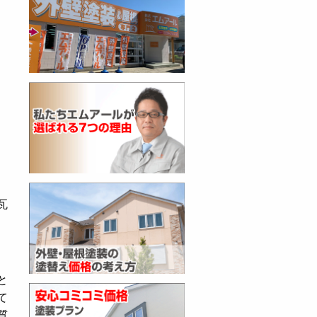
瓦
と
て
質