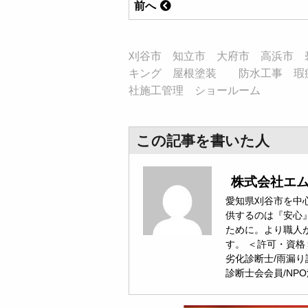
前へ
刈谷市 知立市 大府市 高浜市 
キング 屋根塗装 防水工事 瑕
社施工管理 ショールーム
この記事を書いた人
株式会社エ
愛知県刈谷市を中心
供するのは『安心
ために。より職人
す。 ＜許可・資格
劣化診断士/雨漏り
診断士会会員/NP