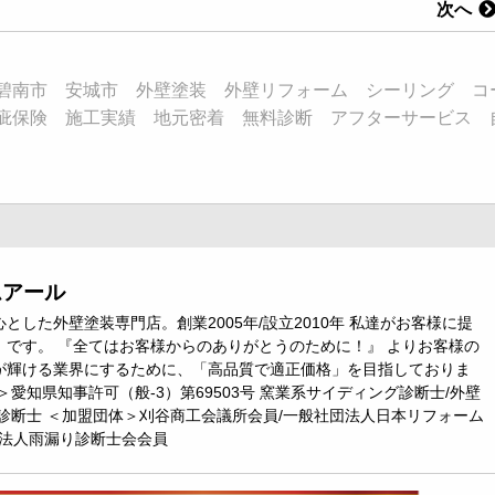
次へ
碧南市 安城市 外壁塗装 外壁リフォーム シーリング コ
疵保険 施工実績 地元密着 無料診断 アフターサービス 
ムアール
とした外壁塗装専門店。創業2005年/設立2010年 私達がお客様に提
』です。 『全てはお客様からのありがとうのために！』 よりお客様の
が輝ける業界にするために、「高品質で適正価格」を目指しておりま
＞愛知県知事許可（般-3）第69503号 窯業系サイディング診断士/外壁
診断士 ＜加盟団体＞刈谷商工会議所会員/一般社団法人日本リフォーム
O法人雨漏り診断士会会員