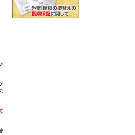
が
が
の
て
使