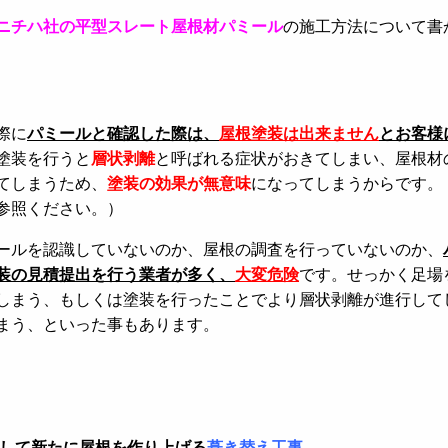
ニチハ社の平型スレート屋根材パミール
の施工方法について書
際に
パミールと確認した際は、
屋根塗装は出来ません
とお客様
塗装を行うと
層状剥離
と呼ばれる症状がおきてしまい、屋根材
てしまうため、
塗装の効果が無意味
になってしまうからです。
参照ください。）
ールを認識していないのか、屋根の調査を行っていないのか、
装の見積提出を行う業者が多く、
大変危険
です。せっかく足場
しまう、もしくは塗装を行ったことでより層状剥離が進行して
まう、といった事もあります。
して新たに屋根を作り上げる
葺き替え工事