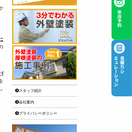
か
に
の
パ
を
し
スタッフ紹介
会社案内
プライバシーポリシー