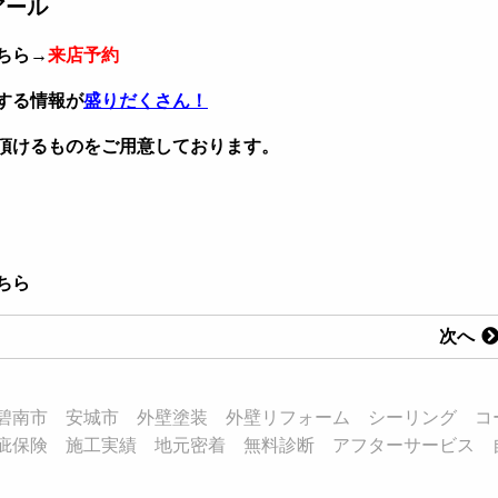
アール
ちら→
来店予約
する情報が
盛りだくさん！
頂けるものをご用意しております。
ちら
次へ
碧南市 安城市 外壁塗装 外壁リフォーム シーリング コ
疵保険 施工実績 地元密着 無料診断 アフターサービス 