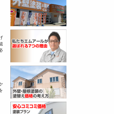
げ
認
必
か
を