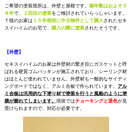
ご希望の塗装箇所は、外壁と屋根です。
築年数はおよそ３
８年
で、
２回目の塗装
をご検討されていらっしゃいます。
Ｔ様のお家は
１５年程前に中古物件として購入
されたセキ
スイハイムのお宅で、
購入の際に塗装
されたそうです。
【外壁】
セキスイハイムのお家は外壁材の繋ぎ目にガスケットと呼
ばれる硬質ゴムパッキンが施工されており、シーリング材
はほとんど使われていません。外壁材も一般的なサイディ
ングボードではなく、アルミ合板で作られています。
アル
ミ合板は汎用的な下塗り材で塗装を行うと風船のように塗
膜が膨れてしまいます。
現状では
チョーキングと退色
が見
受けられますので、対応が必要です。