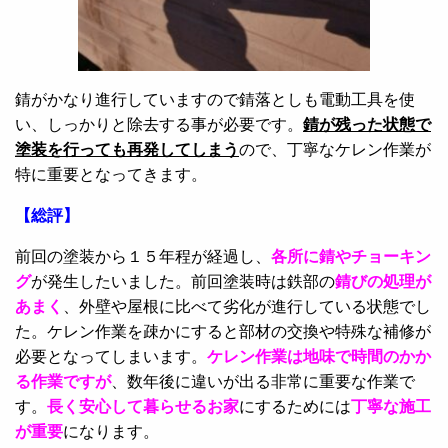
錆がかなり進行していますので錆落としも電動工具を使
い、しっかりと除去する事が必要です。
錆が残った状態で
塗装を行っても再発してしまう
ので、丁寧なケレン作業が
特に重要となってきます。
【総評】
前回の塗装から１５年程が経過し、
各所に錆やチョーキン
グ
が発生したいました。前回塗装時は鉄部の
錆びの処理が
あまく
、外壁や屋根に比べて劣化が進行している状態でし
た。ケレン作業を疎かにすると部材の交換や特殊な補修が
必要となってしまいます。
ケレン作業は地味で時間のかか
る作業ですが
、数年後に違いが出る非常に重要な作業で
す。
長く安心して暮らせるお家
にするためには
丁寧な施工
が重要
になります。