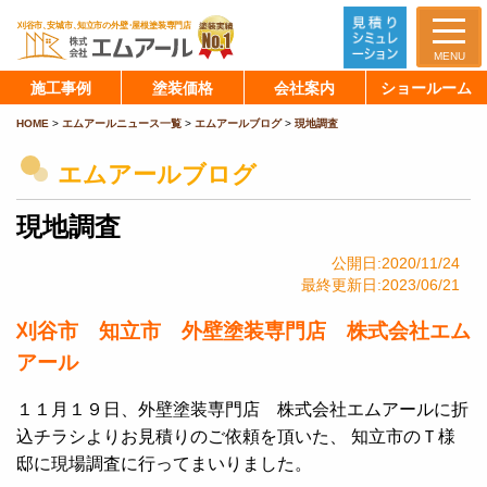
MENU
施工事例
塗装価格
会社案内
ショールーム
HOME
>
エムアールニュース一覧
>
エムアールブログ
>
現地調査
エムアールブログ
現地調査
公開日:2020/11/24
最終更新日:2023/06/21
刈谷市 知立市 外壁塗装専門店 株式会社エム
アール
１１月１９日、外壁塗装専門店 株式会社エムアールに折
込チラシよりお見積りのご依頼を頂いた、 知立市のＴ様
邸に現場調査に行ってまいりました。