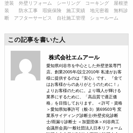
塗装 外壁リフォーム シーリング コーキング 屋根塗
装 防水工事 瑕疵保険 施工実績 地元密着 無料診
断 アフターサービス 自社施工管理 ショールーム
この記事を書いた人
株式会社エムアール
愛知県刈谷市を中心とした外壁塗装専門
店。創業2005年/設立2010年 私達がお客
様に提供するのは『安心』です。 『全て
はお客様からのありがとうのために！』
よりお客様のために。より職人が輝ける
業界にするために、「高品質で適正価
格」を目指しております。 ＜許可・資格
＞愛知県知事許可（般-3）第69503号 窯
業系サイディング診断士/外壁劣化診断
士/雨漏り診断士 ＜加盟団体＞刈谷商工
会議所会員/一般社団法人日本リフォーム