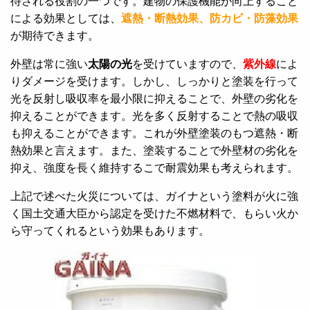
待される役割の一つです。建物の保護機能が向上すること
による効果としては、
遮熱・断熱効果、防カビ・防藻効果
が期待できます。
外壁は常に強い
太陽の光
を受けていますので、
紫外線
によ
りダメージを受けます。しかし、しっかりと塗装を行って
光を反射し吸収率を最小限に抑えることで、外壁の劣化を
抑えることができます。光を多く反射することで熱の吸収
も抑えることができます。これが外壁塗装のもつ遮熱・断
熱効果と言えます。また、塗装することで外壁材の劣化を
抑え、強度を長く維持するこで耐震効果も考えられます。
上記で述べた火災については、ガイナという塗料が火に強
く国土交通大臣から認定を受けた不燃材料で、もらい火か
ら守ってくれるという効果もあります。