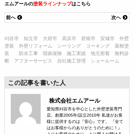
エムアールの
塗装ラインナップ
はこちら
前へ
次へ
刈谷市 知立市 大府市 高浜市 碧南市 安城市 外壁
塗装 外壁リフォーム シーリング コーキング 屋根塗
装 防水工事 瑕疵保険 施工実績 地元密着 無料診
断 アフターサービス 自社施工管理 ショールーム
この記事を書いた人
株式会社エムアール
愛知県刈谷市を中心とした外壁塗装専門
店。創業2005年/設立2010年 私達がお客
様に提供するのは『安心』です。 『全て
はお客様からのありがとうのために！』
よりお客様のために。より職人が輝ける