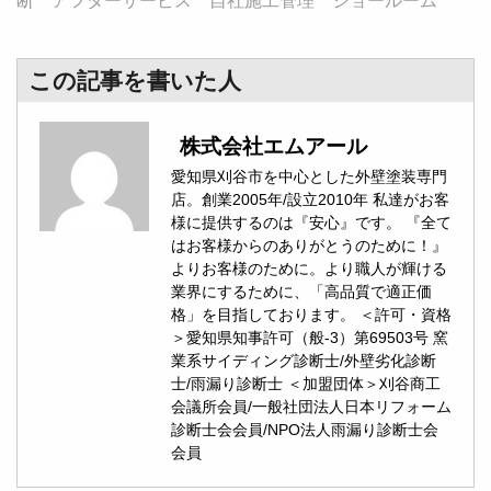
断 アフターサービス 自社施工管理 ショールーム
この記事を書いた人
株式会社エムアール
愛知県刈谷市を中心とした外壁塗装専門
店。創業2005年/設立2010年 私達がお客
様に提供するのは『安心』です。 『全て
はお客様からのありがとうのために！』
よりお客様のために。より職人が輝ける
業界にするために、「高品質で適正価
格」を目指しております。 ＜許可・資格
＞愛知県知事許可（般-3）第69503号 窯
業系サイディング診断士/外壁劣化診断
士/雨漏り診断士 ＜加盟団体＞刈谷商工
会議所会員/一般社団法人日本リフォーム
診断士会会員/NPO法人雨漏り診断士会
会員