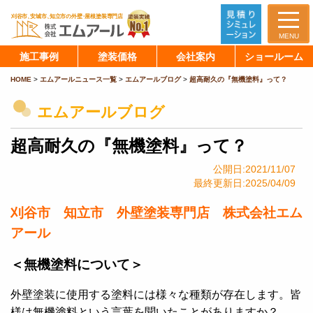
MENU
施工事例
塗装価格
会社案内
ショールーム
HOME
>
エムアールニュース一覧
>
エムアールブログ
>
超高耐久の『無機塗料』って？
エムアールブログ
超高耐久の『無機塗料』って？
公開日:2021/11/07
最終更新日:2025/04/09
刈谷市 知立市 外壁塗装専門店 株式会社エム
アール
＜無機塗料について＞
外壁塗装に使用する塗料には様々な種類が存在します。皆
様は無機塗料という言葉を聞いたことがありますか？