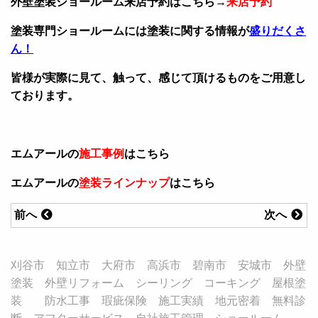
外壁塗装ショールーム来店予約はこちら→
来店予約
塗装専門ショールームには塗装に関する情報が
盛りだくさ
ん！
皆様が実際に見て、触って、感じて頂けるものをご用意し
ております。
エムアールの
施工事例
はこちら
エムアールの
塗装ラインナップ
はこちら
前へ
次へ
刈谷市 知立市 大府市 高浜市 碧南市 安城市 外壁
塗装 外壁リフォーム シーリング コーキング 屋根塗
装 防水工事 瑕疵保険 施工実績 地元密着 無料診