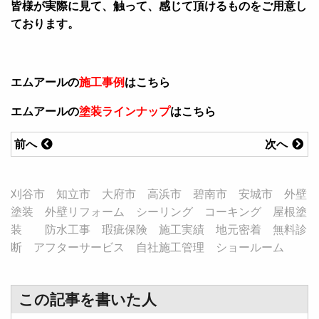
皆様が実際に見て、触って、感じて頂けるものをご用意し
ております。
エムアールの
施工事例
はこちら
エムアールの
塗装ラインナップ
はこちら
前へ
次へ
刈谷市 知立市 大府市 高浜市 碧南市 安城市 外壁
塗装 外壁リフォーム シーリング コーキング 屋根塗
装 防水工事 瑕疵保険 施工実績 地元密着 無料診
断 アフターサービス 自社施工管理 ショールーム
この記事を書いた人