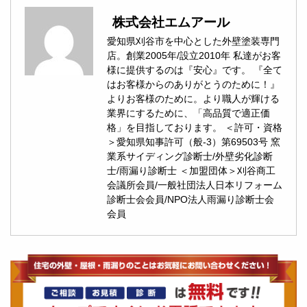
株式会社エムアール
愛知県刈谷市を中心とした外壁塗装専門
店。創業2005年/設立2010年 私達がお客
様に提供するのは『安心』です。 『全て
はお客様からのありがとうのために！』
よりお客様のために。より職人が輝ける
業界にするために、「高品質で適正価
格」を目指しております。 ＜許可・資格
＞愛知県知事許可（般-3）第69503号 窯
業系サイディング診断士/外壁劣化診断
士/雨漏り診断士 ＜加盟団体＞刈谷商工
会議所会員/一般社団法人日本リフォーム
診断士会会員/NPO法人雨漏り診断士会
会員