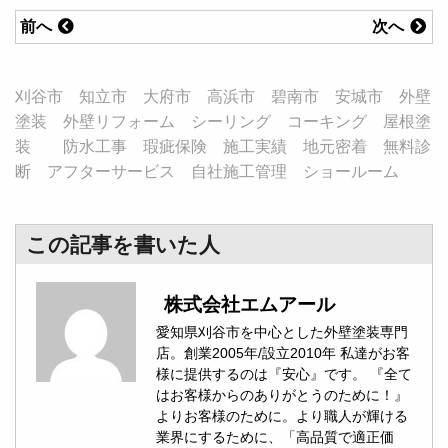
前へ
次へ
刈谷市 知立市 大府市 高浜市 碧南市 安城市 外壁
塗装 外壁リフォーム シーリング コーキング 屋根塗
装 防水工事 瑕疵保険 施工実績 地元密着 無料診
断 アフターサービス 自社施工管理 ショールーム
この記事を書いた人
株式会社エムアール
愛知県刈谷市を中心とした外壁塗装専門
店。創業2005年/設立2010年 私達がお客
様に提供するのは『安心』です。 『全て
はお客様からのありがとうのために！』
よりお客様のために。より職人が輝ける
業界にするために、「高品質で適正価