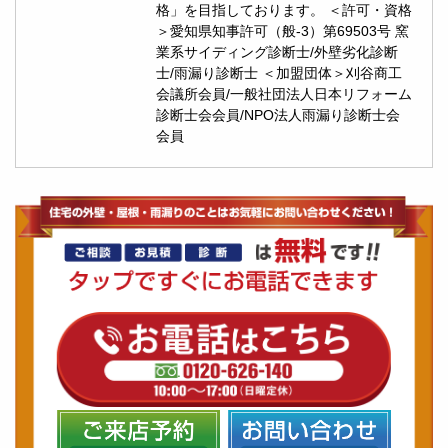
格」を目指しております。 ＜許可・資格
＞愛知県知事許可（般-3）第69503号 窯
業系サイディング診断士/外壁劣化診断
士/雨漏り診断士 ＜加盟団体＞刈谷商工
会議所会員/一般社団法人日本リフォーム
診断士会会員/NPO法人雨漏り診断士会
会員