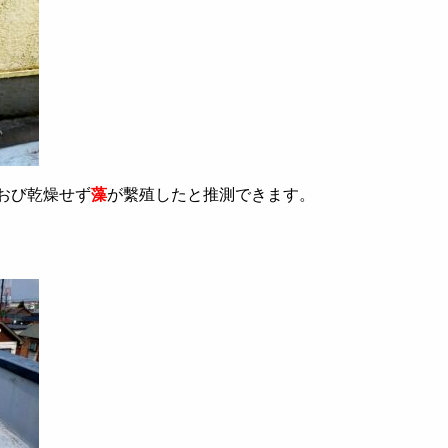
おび乾燥せず
藻
が繫殖したと推測できます。