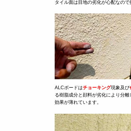
タイル面は目地の劣化が心配なので
ALCボードは
チョーキング
現象及び
る樹脂成分と顔料が劣化により分離
効果が薄れています。