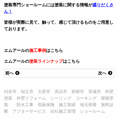
塗装専門ショールームには塗装に関する情報が
盛りだくさ
ん！
皆様が実際に見て、触って、感じて頂けるものをご用意し
ております。
エムアールの
施工事例
はこちら
エムアールの
塗装ラインナップ
はこちら
前へ
次へ
刈谷市 知立市 大府市 高浜市 碧南市 安城市 外壁
塗装 外壁リフォーム シーリング コーキング 屋根塗
装 防水工事 瑕疵保険 施工実績 地元密着 無料診
断 アフターサービス 自社施工管理 ショールーム