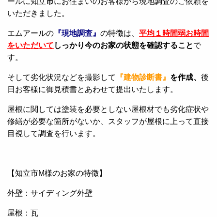
ールに知立
市
にお住まいのお客様から現地調査のご依頼を
いただきました。
エムアールの
『現地調査』
の特徴は、
平均１時間弱お時間
をいただいて
しっかり今のお家の状態を確認すること
で
す。
そして劣化状況などを撮影して
『建物診断書』
を作成、
後
日お客様に御見積書とあわせて提出いたします。
屋根に関しては塗装を必要としない屋根材でも劣化症状や
修繕が必要な箇所がないか、スタッフが屋根に上って直接
目視して調査を行います。
【知立市M様のお家の特徴】
外壁：サイディング外壁
屋根：瓦