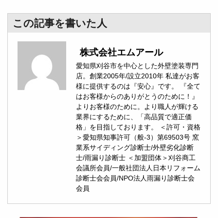
この記事を書いた人
株式会社エムアール
愛知県刈谷市を中心とした外壁塗装専門
店。創業2005年/設立2010年 私達がお客
様に提供するのは『安心』です。 『全て
はお客様からのありがとうのために！』
よりお客様のために。より職人が輝ける
業界にするために、「高品質で適正価
格」を目指しております。 ＜許可・資格
＞愛知県知事許可（般-3）第69503号 窯
業系サイディング診断士/外壁劣化診断
士/雨漏り診断士 ＜加盟団体＞刈谷商工
会議所会員/一般社団法人日本リフォーム
診断士会会員/NPO法人雨漏り診断士会
会員