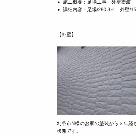
施工概要：足場工事 外壁塗装 
詳細内容：足場/280.3㎡ 外壁/15
【外壁】
刈谷市N様のお家の塗装から３年経
状態です。