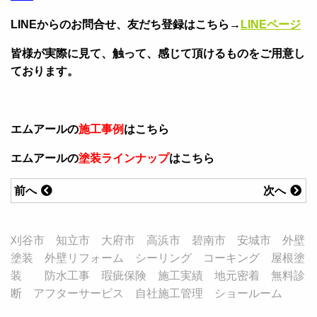
LINEからのお問合せ、友だち登録はこちら→
LINEページ
皆様が実際に見て、触って、感じて頂けるものをご用意し
ております。
エムアールの
施工事例
はこちら
エムアールの
塗装ラインナップ
はこちら
前へ
次へ
刈谷市 知立市 大府市 高浜市 碧南市 安城市 外壁
塗装 外壁リフォーム シーリング コーキング 屋根塗
装 防水工事 瑕疵保険 施工実績 地元密着 無料診
断 アフターサービス 自社施工管理 ショールーム