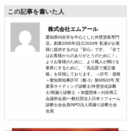
この記事を書いた人
株式会社エムアール
愛知県刈谷市を中心とした外壁塗装専門
店。創業2005年/設立2010年 私達がお客
様に提供するのは『安心』です。 『全て
はお客様からのありがとうのために！』
よりお客様のために。より職人が輝ける
業界にするために、「高品質で適正価
格」を目指しております。 ＜許可・資格
＞愛知県知事許可（般-3）第69503号 窯
業系サイディング診断士/外壁劣化診断
士/雨漏り診断士 ＜加盟団体＞刈谷商工
会議所会員/一般社団法人日本リフォーム
診断士会会員/NPO法人雨漏り診断士会
会員