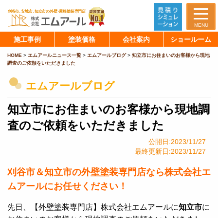
MENU
施工事例
塗装価格
会社案内
ショールーム
HOME
>
エムアールニュース一覧
>
エムアールブログ
>
知立市にお住まいのお客様から現地
調査のご依頼をいただきました
エムアールブログ
知立市にお住まいのお客様から現地調
査のご依頼をいただきました
公開日:2023/11/27
最終更新日:2023/11/27
刈谷市＆知立市の外壁塗装専門店なら株式会社エ
ムアールにお任せください！
先日、【外壁塗装専門店】株式会社エムアールに
知立市
に