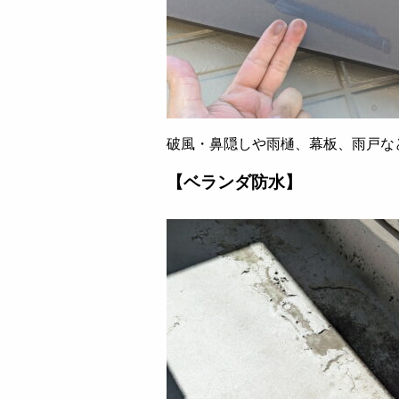
破風・鼻隠しや雨樋、幕板、雨戸な
【ベランダ防水】