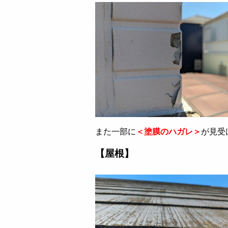
また一部に
＜塗膜のハガレ＞
が見受
【屋根】