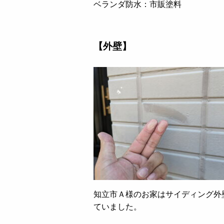
ベランダ防水：市販塗料
【外壁】
知立市Ａ様のお家はサイディング外
ていました。