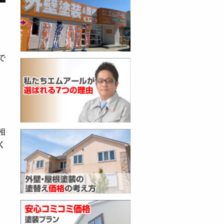
で
相
く