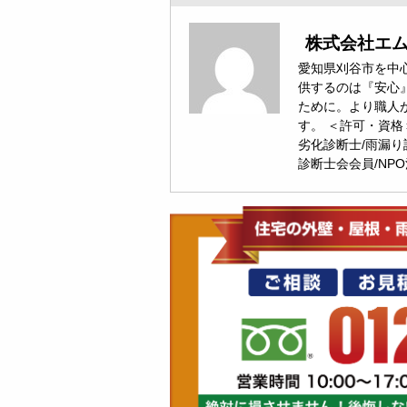
株式会社エ
愛知県刈谷市を中心
供するのは『安心
ために。より職人
す。 ＜許可・資格
劣化診断士/雨漏り
診断士会会員/NP