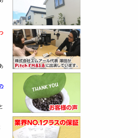
つ
あ
の
と
と