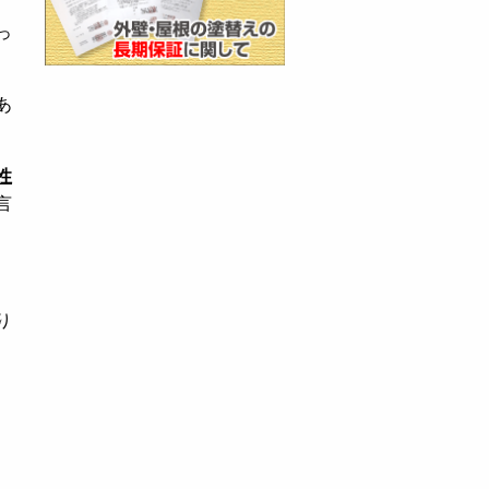
っ
あ
性
言
り