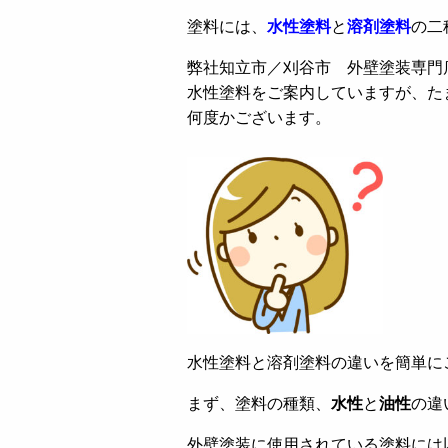
塗料には、
水性塗料
と
溶剤塗料
の二
弊社知立市／刈谷市 外壁塗装専門
水性塗料をご案内していますが、た
何度かございます。
水性塗料と溶剤塗料の違いを簡単に
まず、塗料の種類、
水性
と
油性
の違
外壁塗装に使用されている塗料には