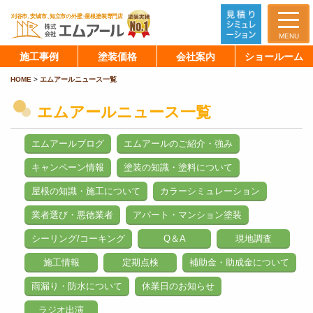
MENU
施工事例
塗装価格
会社案内
ショールーム
HOME
>
エムアールニュース一覧
エムアールニュース一覧
エムアールブログ
エムアールのご紹介・強み
キャンペーン情報
塗装の知識・塗料について
屋根の知識・施工について
カラーシミュレーション
業者選び・悪徳業者
アパート・マンション塗装
シーリング/コーキング
Q＆A
現地調査
施工情報
定期点検
補助金・助成金について
雨漏り・防水について
休業日のお知らせ
ラジオ出演