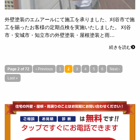
外壁塗装のエムアールにて施工を承りました、刈谷市で施
工を賜ったお客様の定期点検を実施いたしました。 刈谷
市・安城市・知立市の外壁塗装・屋根塗装と雨…
続きを読む
Page 2 of 72
‹ Previous
1
2
3
4
5
6
Next ›
Last »