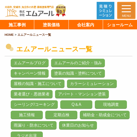
MENU
施工事例
塗装価格
会社案内
ショールーム
HOME
>
エムアールニュース一覧
エムアールニュース一覧
エムアールブログ
エムアールのご紹介・強み
キャンペーン情報
塗装の知識・塗料について
屋根の知識・施工について
カラーシミュレーション
業者選び・悪徳業者
アパート・マンション塗装
シーリング/コーキング
Q＆A
現地調査
施工情報
定期点検
補助金・助成金について
雨漏り・防水について
休業日のお知らせ
ラジオ出演