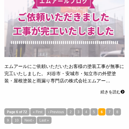
エムアールにご依頼いただいたお客様の塗装工事が無事に
完工いたしました。 刈谷市・安城市・知立市の外壁塗
装・屋根塗装と雨漏り専門店の株式会社エムアー…
続きを読む
Page 6 of 72
« First
‹ Previous
2
3
4
5
6
7
8
9
10
Next ›
Last »