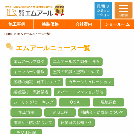
MENU
施工事例
塗装価格
会社案内
ショールーム
HOME
>
エムアールニュース一覧
エムアールニュース一覧
エムアールブログ
エムアールのご紹介・強み
キャンペーン情報
塗装の知識・塗料について
屋根の知識・施工について
カラーシミュレーション
業者選び・悪徳業者
アパート・マンション塗装
シーリング/コーキング
Q＆A
現地調査
施工情報
定期点検
補助金・助成金について
雨漏り・防水について
休業日のお知らせ
ラジオ出演