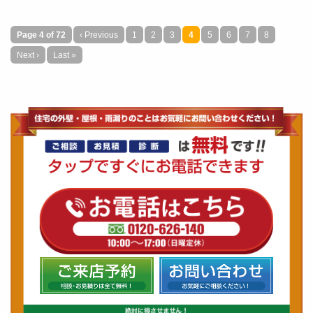
Page 4 of 72
‹ Previous
1
2
3
4
5
6
7
8
Next ›
Last »