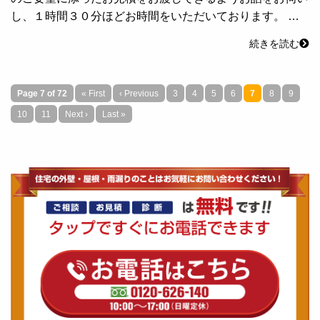
し、１時間３０分ほどお時間をいただいております。 …
続きを読む
Page 7 of 72
« First
‹ Previous
3
4
5
6
7
8
9
10
11
Next ›
Last »