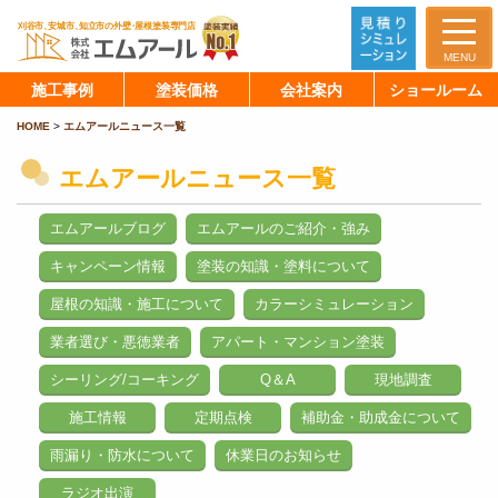
MENU
施工事例
塗装価格
会社案内
ショールーム
HOME
>
エムアールニュース一覧
エムアールニュース一覧
エムアールブログ
エムアールのご紹介・強み
キャンペーン情報
塗装の知識・塗料について
屋根の知識・施工について
カラーシミュレーション
業者選び・悪徳業者
アパート・マンション塗装
シーリング/コーキング
Q＆A
現地調査
施工情報
定期点検
補助金・助成金について
雨漏り・防水について
休業日のお知らせ
ラジオ出演