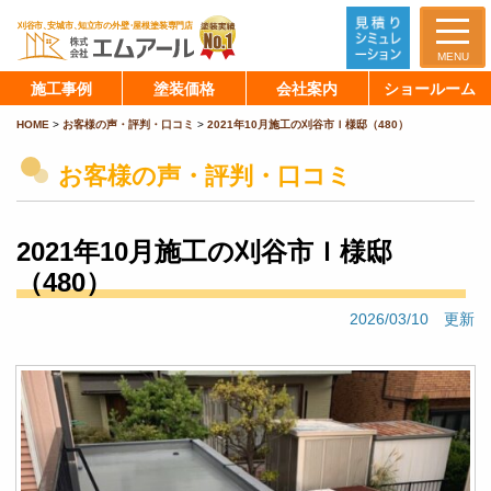
MENU
施工事例
塗装価格
会社案内
ショールーム
HOME
>
お客様の声・評判・口コミ
>
2021年10月施工の刈谷市Ｉ様邸（480）
お客様の声・評判・口コミ
2021年10月施工の刈谷市Ｉ様邸
（480）
2026/03/10 更新