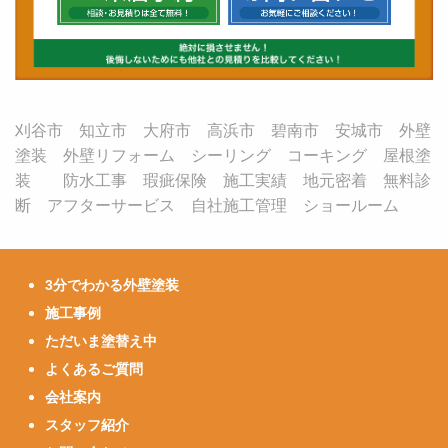
刈谷市 知立市 大府市 高浜市 碧南市 安城市 外壁
塗装 外壁リフォーム シーリング コーキング 屋根塗
装 防水工事 瑕疵保険 施工実績 地元密着 無料診
断 アフターサービス 自社施工管理 ショールーム
3分でわかる外壁塗装
施工事例
ただいま塗替え中
よくあるご質問
会社案内
スタッフ紹介