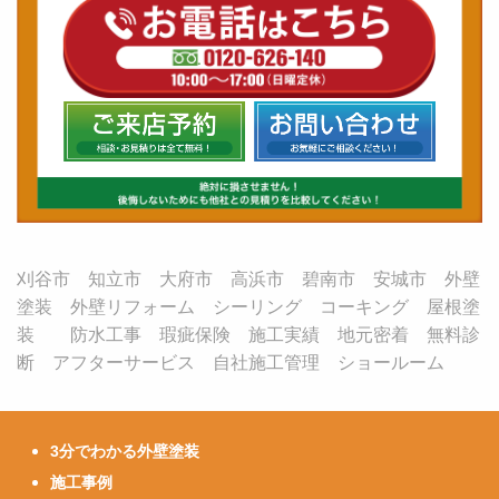
刈谷市 知立市 大府市 高浜市 碧南市 安城市 外壁
塗装 外壁リフォーム シーリング コーキング 屋根塗
装 防水工事 瑕疵保険 施工実績 地元密着 無料診
断 アフターサービス 自社施工管理 ショールーム
3分でわかる外壁塗装
施工事例