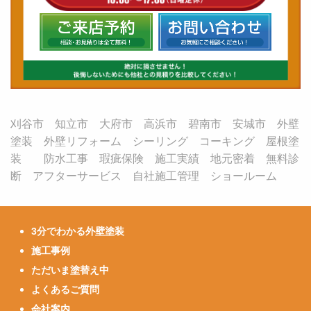
刈谷市 知立市 大府市 高浜市 碧南市 安城市 外壁
塗装 外壁リフォーム シーリング コーキング 屋根塗
装 防水工事 瑕疵保険 施工実績 地元密着 無料診
断 アフターサービス 自社施工管理 ショールーム
3分でわかる外壁塗装
施工事例
ただいま塗替え中
よくあるご質問
会社案内