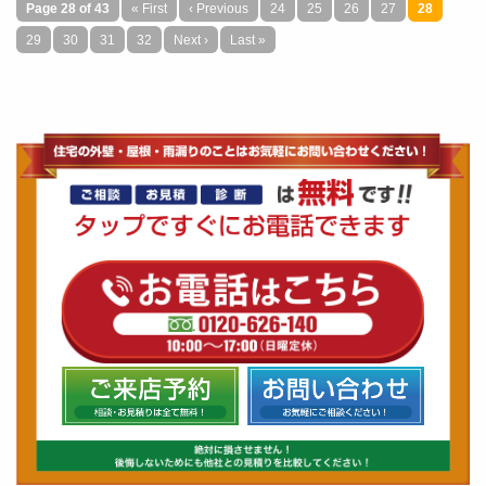
口コミ一覧を見る
Page 28 of 43
« First
‹ Previous
24
25
26
27
28
29
30
31
32
Next ›
Last »