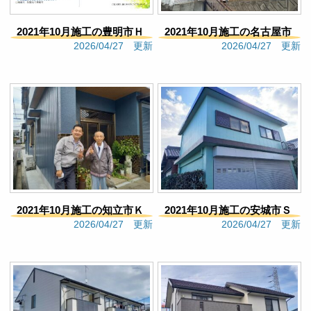
満足いくものに繋がったのだなと思いました。
Google口コミ
2021年10月施工の豊明市Ｈ
2021年10月施工の名古屋市
s F
2026/04/27 更新
2026/04/27 更新
様邸（508）
Ｓ様邸（514）
4 months ago
施工まではとても良い対応だ
っただけに、すごく感謝していました。その後のア
フターフォローが残念すぎた。結局契約すればそれ
で良しなのでしょうか？忙しいのは分かりますが、
担当のミスで再度依頼しても謝る言葉も無かった事
にとても違和感を感じます。あとは色のバリエーシ
ョンを決める時に、納期があまり無かったのもある
が「できる」と言われ、依頼したはずの内容がはず
された。できる事なら最終確認して欲しかったで
す。出来上がりを楽しみにしていたのに、何だか何
2021年10月施工の知立市Ｋ
2021年10月施工の安城市Ｓ
とも言えない気持ち。それを担当に伝えても、そう
2026/04/27 更新
2026/04/27 更新
ですかっと言う感じでややカチンときました。もう
様邸（499）
様車庫（511）
少し顧客の気持ちも考えて欲しい。あんなに親身だ
と思っていたので、信頼していましたがもう頼みた
くありません。
Google口コミ
大矢恵