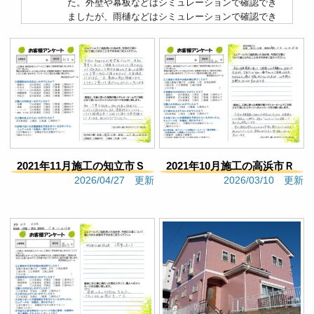
た。外壁や幕板などはシミュレーションで確認でき
ましたが、雨樋などはシミュレーションで確認でき
なかった点です。そのため、今回は塗ってから、 ”こ
んなはずじゃなかった”　という点があり、塗り直し
をお願いすることになりました。なので、シミュレ
ーションで確認できないことは現地確認を進めてい
ただけると良かったなと思いました。【反省点】シ
ミュレーションで確認できなかった部位は、シミュ
レーション後に色見本で確認し、塗装後のイメージ
を膨らませるべきだったと振り返りました。これか
ら定期点検などあるかと思いますが、次塗装するな
らまたお願いしたいと思いました。
2021年11月施工の知立市Ｓ
2021年10月施工の高浜市Ｒ
Google口コミ
2026/04/27 更新
2026/03/10 更新
様邸（489）
アパート様（517）
kukikoko
3 months ago
極端な低価格を誇示せず、実
直に作業工程、塗料、耐久性等を説明していただ
き、また、施工事例の多さからもわかるように丁寧
な作業が決め手となりました。実際に、職人さんも
技術に裏付けられた丁寧で、実直な作業をしていた
だきました。特に、養生のきめ細やかさには感心し
ました。これがあったからこそ、塗装の仕上がりが