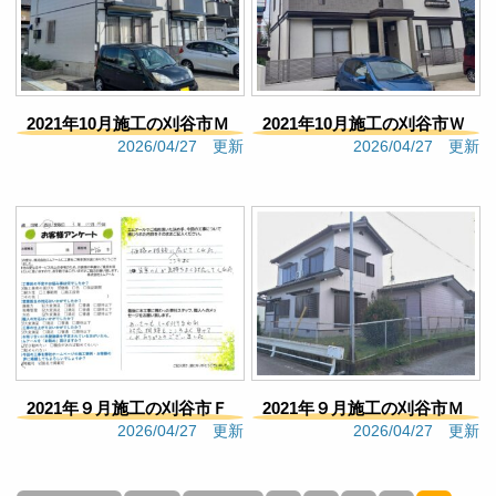
9 months ago
見積もりの段階から丁寧に対
応していただき施工完了までお世話になりました。
他社と検討しておりましたがエムアールさんに依頼
をして良かったです。施工中も点検やしっかり作業
2021年10月施工の刈谷市Ｍ
2021年10月施工の刈谷市Ｗ
をしていただき職人さん達にも感謝しております。
2026/04/27 更新
2026/04/27 更新
今後も保証期間お世話になりますがよろしくお願い
アパート様（502）
様邸（506）
いたします。地元密着の信頼できる塗装会社だと思
います。
Google口コミ
MO121
9 months ago
見積もりの段階から丁寧に対
応していただき施工完了までお世話になりました。
他社と検討しておりましたがエムアールさんに依頼
をして良かったです。施工中も点検やしっかり作業
をしていただき職人さん達にも感謝しております。
2021年９月施工の刈谷市Ｆ
2021年９月施工の刈谷市Ｍ
今後も保証期間お世話になりますがよろしくお願い
2026/04/27 更新
2026/04/27 更新
いたします。地元密着の信頼できる塗装会社だと思
様邸（524）
様邸（509）
います。