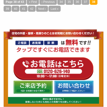
口コミ一覧を見る
Page 38 of 43
« First
‹ Previous
34
35
36
37
38
39
40
41
42
Next ›
Last »