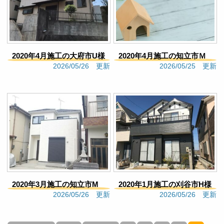
8 months ago
見積もりの段階から丁寧に対
応していただき施工完了までお世話になりました。
他社と検討しておりましたがエムアールさんに依頼
をして良かったです。施工中も点検やしっかり作業
2020年4月施工の大府市U様
2020年4月施工の知立市Ｍ
をしていただき職人さん達にも感謝しております。
2026/05/26 更新
2026/05/25 更新
今後も保証期間お世話になりますがよろしくお願い
邸（203）
様邸（202）
いたします。地元密着の信頼できる塗装会社だと思
います。
Google口コミ
MO121
8 months ago
見積もりの段階から丁寧に対
応していただき施工完了までお世話になりました。
他社と検討しておりましたがエムアールさんに依頼
をして良かったです。施工中も点検やしっかり作業
をしていただき職人さん達にも感謝しております。
2020年3月施工の知立市M
2020年1月施工の刈谷市H様
今後も保証期間お世話になりますがよろしくお願い
2026/05/26 更新
2026/05/26 更新
いたします。地元密着の信頼できる塗装会社だと思
様邸（209）
邸（216）
います。