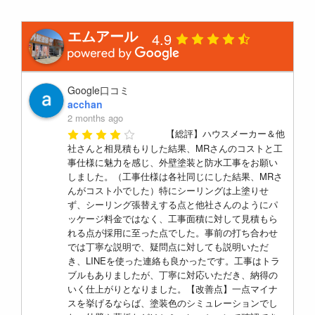
エムアール
4.9
Google口コミ
acchan
2 months ago
【総評】ハウスメーカー＆他
社さんと相見積もりした結果、MRさんのコストと工
事仕様に魅力を感じ、外壁塗装と防水工事をお願い
しました。（工事仕様は各社同じにした結果、MRさ
んがコスト小でした）特にシーリングは上塗りせ
ず、シーリング張替えする点と他社さんのようにパ
ッケージ料金ではなく、工事面積に対して見積もら
れる点が採用に至った点でした。事前の打ち合わせ
では丁寧な説明で、疑問点に対しても説明いただ
き、LINEを使った連絡も良かったです。工事はトラ
ブルもありましたが、丁寧に対応いただき、納得の
いく仕上がりとなりました。【改善点】一点マイナ
スを挙げるならば、塗装色のシミュレーションでし