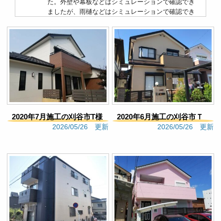
た。外壁や幕板などはシミュレーションで確認でき
ましたが、雨樋などはシミュレーションで確認でき
なかった点です。そのため、今回は塗ってから、 ”こ
んなはずじゃなかった”　という点があり、塗り直し
をお願いすることになりました。なので、シミュレ
ーションで確認できないことは現地確認を進めてい
ただけると良かったなと思いました。【反省点】シ
ミュレーションで確認できなかった部位は、シミュ
レーション後に色見本で確認し、塗装後のイメージ
を膨らませるべきだったと振り返りました。これか
ら定期点検などあるかと思いますが、次塗装するな
らまたお願いしたいと思いました。
2020年7月施工の刈谷市T様
2020年6月施工の刈谷市Ｔ
Google口コミ
2026/05/26 更新
2026/05/26 更新
邸（177）
様邸（197）
kukikoko
3 months ago
極端な低価格を誇示せず、実
直に作業工程、塗料、耐久性等を説明していただ
き、また、施工事例の多さからもわかるように丁寧
な作業が決め手となりました。実際に、職人さんも
技術に裏付けられた丁寧で、実直な作業をしていた
だきました。特に、養生のきめ細やかさには感心し
ました。これがあったからこそ、塗装の仕上がりが