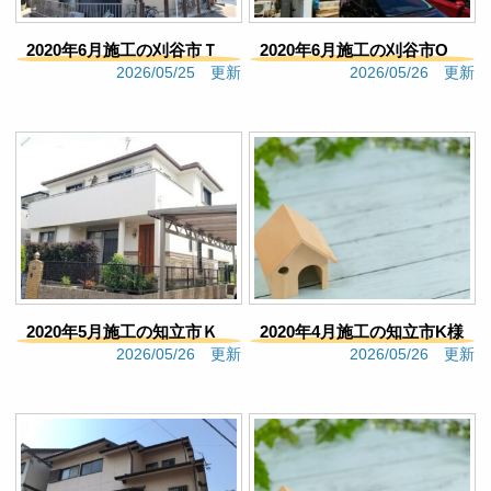
満足いくものに繋がったのだなと思いました。
Google口コミ
2020年6月施工の刈谷市Ｔ
2020年6月施工の刈谷市O
s F
2026/05/25 更新
2026/05/26 更新
様邸（190）
様邸（184）
4 months ago
施工まではとても良い対応だ
っただけに、すごく感謝していました。その後のア
フターフォローが残念すぎた。結局契約すればそれ
で良しなのでしょうか？忙しいのは分かりますが、
担当のミスで再度依頼しても謝る言葉も無かった事
にとても違和感を感じます。あとは色のバリエーシ
ョンを決める時に、納期があまり無かったのもある
が「できる」と言われ、依頼したはずの内容がはず
された。できる事なら最終確認して欲しかったで
す。出来上がりを楽しみにしていたのに、何だか何
2020年5月施工の知立市Ｋ
2020年4月施工の知立市K様
とも言えない気持ち。それを担当に伝えても、そう
2026/05/26 更新
2026/05/26 更新
ですかっと言う感じでややカチンときました。もう
様邸（193）
邸（211）
少し顧客の気持ちも考えて欲しい。あんなに親身だ
と思っていたので、信頼していましたがもう頼みた
くありません。
Google口コミ
大矢恵